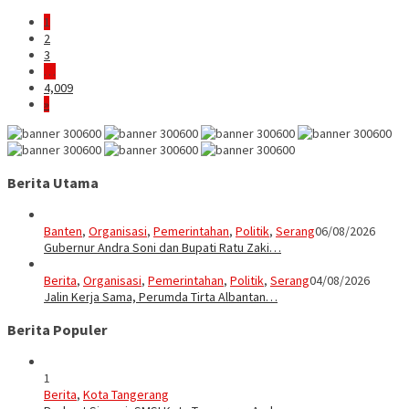
1
2
3
…
4,009
»
Berita Utama
Banten
,
Organisasi
,
Pemerintahan
,
Politik
,
Serang
06/08/2026
Gubernur Andra Soni dan Bupati Ratu Zaki…
Berita
,
Organisasi
,
Pemerintahan
,
Politik
,
Serang
04/08/2026
Jalin Kerja Sama, Perumda Tirta Albantan…
Berita Populer
1
Berita
,
Kota Tangerang