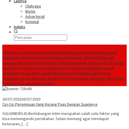
Lainnya
Olahraga
Bisnis
Advertorial
Kriminal
Indeks
Konten Spesial
Dinkes Kota Tangerang Gelar Rapat Pleno Verifikasi Kecamatan dan
Kelurahan Sehat
Dorong Pembangunan Daerah, Ketua PWI Banten
Kunjungi Kantor Sekber PWI dan SMSI Pandeglang
Sambut HUT RI ke-81,
Sachrudin Pimpin Aksi Bersih Kota dan Pembagian Bendera
Lewat
Turnamen Sepak Bola, Sachrudin Dorong Persatuan dan Sinergi
Antarlembaga
Ardi Irawan Resmi Pimpin Kelurahan Sangiang Jaya, Siap
Perkuat Pelayanan Masyarakat
26/07/2020
26/07/2020
Ciri-Ciri Perempuan Yang Kurang Puas Dengan Suaminya
SULUHNEWS.ID-Berhubungan intim merupakan salah satu faktor yang
bisa memengaruhi pernikahan. Selain memang agar mendapat
keturunan, […]