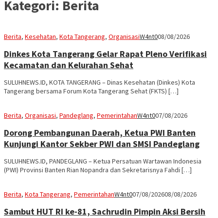
Kategori:
Berita
Berita
,
Kesehatan
,
Kota Tangerang
,
Organisasi
W4nt0
08/08/2026
Dinkes Kota Tangerang Gelar Rapat Pleno Verifikasi
Kecamatan dan Kelurahan Sehat
SULUHNEWS.ID, KOTA TANGERANG – Dinas Kesehatan (Dinkes) Kota
Tangerang bersama Forum Kota Tangerang Sehat (FKTS) […]
Berita
,
Organisasi
,
Pandeglang
,
Pemerintahan
W4nt0
07/08/2026
Dorong Pembangunan Daerah, Ketua PWI Banten
Kunjungi Kantor Sekber PWI dan SMSI Pandeglang
SULUHNEWS.ID, PANDEGLANG – Ketua Persatuan Wartawan Indonesia
(PWI) Provinsi Banten Rian Nopandra dan Sekretarisnya Fahdi […]
Berita
,
Kota Tangerang
,
Pemerintahan
W4nt0
07/08/2026
08/08/2026
Sambut HUT RI ke-81, Sachrudin Pimpin Aksi Bersih