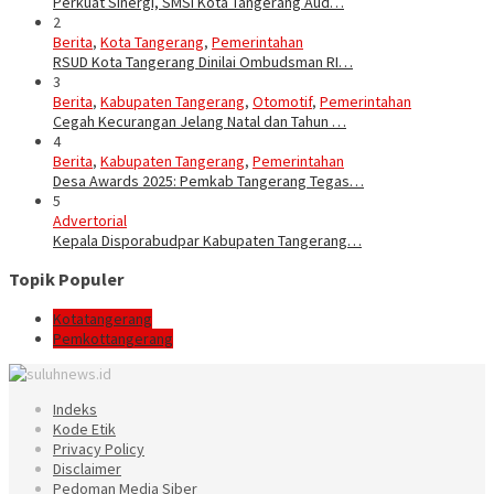
Perkuat Sinergi, SMSI Kota Tangerang Aud…
2
Berita
,
Kota Tangerang
,
Pemerintahan
RSUD Kota Tangerang Dinilai Ombudsman RI…
3
Berita
,
Kabupaten Tangerang
,
Otomotif
,
Pemerintahan
Cegah Kecurangan Jelang Natal dan Tahun …
4
Berita
,
Kabupaten Tangerang
,
Pemerintahan
Desa Awards 2025: Pemkab Tangerang Tegas…
5
Advertorial
Kepala Disporabudpar Kabupaten Tangerang…
Topik Populer
Kotatangerang
Pemkottangerang
Indeks
Kode Etik
Privacy Policy
Disclaimer
Pedoman Media Siber