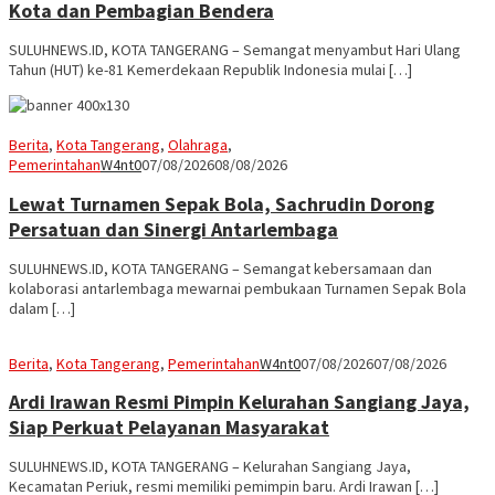
Kota dan Pembagian Bendera
SULUHNEWS.ID, KOTA TANGERANG – Semangat menyambut Hari Ulang
Tahun (HUT) ke-81 Kemerdekaan Republik Indonesia mulai […]
Berita
,
Kota Tangerang
,
Olahraga
,
Pemerintahan
W4nt0
07/08/2026
08/08/2026
Lewat Turnamen Sepak Bola, Sachrudin Dorong
Persatuan dan Sinergi Antarlembaga
SULUHNEWS.ID, KOTA TANGERANG – Semangat kebersamaan dan
kolaborasi antarlembaga mewarnai pembukaan Turnamen Sepak Bola
dalam […]
Berita
,
Kota Tangerang
,
Pemerintahan
W4nt0
07/08/2026
07/08/2026
Ardi Irawan Resmi Pimpin Kelurahan Sangiang Jaya,
Siap Perkuat Pelayanan Masyarakat
SULUHNEWS.ID, KOTA TANGERANG – Kelurahan Sangiang Jaya,
Kecamatan Periuk, resmi memiliki pemimpin baru. Ardi Irawan […]