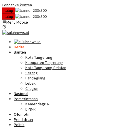
Loncat ke konten
tutup
tutup
Menu Mobile
Berita
Banten
Kota Tangerang
Kabupaten Tangerang
Kota Tangerang Selatan
Serang
Pandeglang
Lebak
Cilegon
Nasional
Pemerintahan
Kemendagri RI
DPD-RI
Otomotif
Pendidikan
Politik