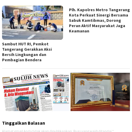
Plh. Kapolres Metro Tangerang
Kota Perkuat Sinergi Bersama
Sabuk Kamtibmas, Dorong
Peran Aktif Masyarakat Jaga
Keamanan
Sambut HUT RI, Pemkot
Tangerang Gerakkan Aksi
Bersih Lingkungan dan
Pembagian Bendera
Tinggalkan Balasan
Alamat email Anda tidak akan dipublikasikan.
Ruas yang wajib ditandai
*