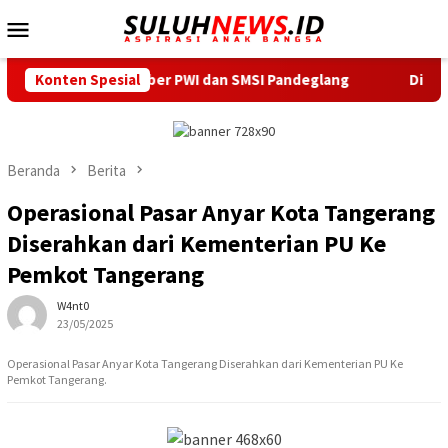
Loncat
Menu
ke
Mobile
konten
r Sekber PWI dan SMSI Pandeglang
Konten Spesial
Dilantik Serentak, 
Beranda
Berita
Operasional Pasar Anyar Kota Tangerang
Diserahkan dari Kementerian PU Ke
Pemkot Tangerang
W4nt0
23/05/2025
Operasional Pasar Anyar Kota Tangerang Diserahkan dari Kementerian PU Ke
Pemkot Tangerang.