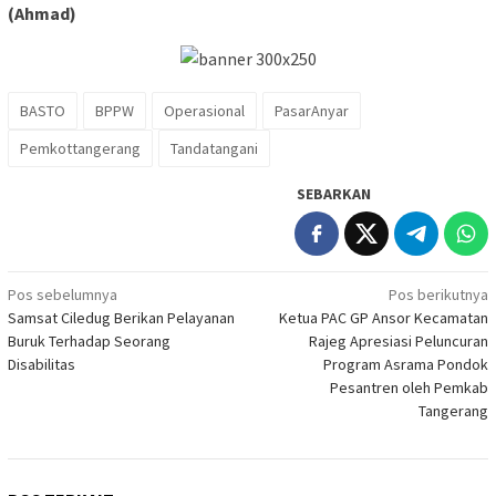
(Ahmad)
BASTO
BPPW
Operasional
PasarAnyar
Pemkottangerang
Tandatangani
SEBARKAN
Navigasi
Pos sebelumnya
Pos berikutnya
Samsat Ciledug Berikan Pelayanan
Ketua PAC GP Ansor Kecamatan
pos
Buruk Terhadap Seorang
Rajeg Apresiasi Peluncuran
Disabilitas
Program Asrama Pondok
Pesantren oleh Pemkab
Tangerang