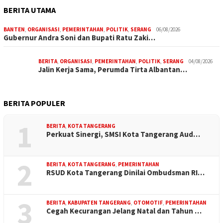
BERITA UTAMA
BANTEN
,
ORGANISASI
,
PEMERINTAHAN
,
POLITIK
,
SERANG
06/08/2026
Gubernur Andra Soni dan Bupati Ratu Zaki…
BERITA
,
ORGANISASI
,
PEMERINTAHAN
,
POLITIK
,
SERANG
04/08/2026
Jalin Kerja Sama, Perumda Tirta Albantan…
BERITA POPULER
1
BERITA
,
KOTA TANGERANG
Perkuat Sinergi, SMSI Kota Tangerang Aud…
2
BERITA
,
KOTA TANGERANG
,
PEMERINTAHAN
RSUD Kota Tangerang Dinilai Ombudsman RI…
3
BERITA
,
KABUPATEN TANGERANG
,
OTOMOTIF
,
PEMERINTAHAN
Cegah Kecurangan Jelang Natal dan Tahun …