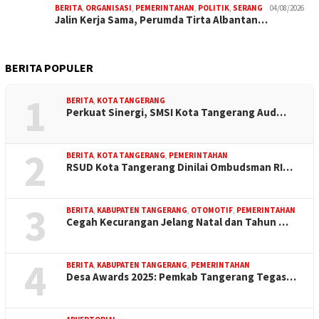
BERITA
,
ORGANISASI
,
PEMERINTAHAN
,
POLITIK
,
SERANG
04/08/2026
Jalin Kerja Sama, Perumda Tirta Albantan…
BERITA POPULER
1
BERITA
,
KOTA TANGERANG
Perkuat Sinergi, SMSI Kota Tangerang Aud…
2
BERITA
,
KOTA TANGERANG
,
PEMERINTAHAN
RSUD Kota Tangerang Dinilai Ombudsman RI…
3
BERITA
,
KABUPATEN TANGERANG
,
OTOMOTIF
,
PEMERINTAHAN
Cegah Kecurangan Jelang Natal dan Tahun …
4
BERITA
,
KABUPATEN TANGERANG
,
PEMERINTAHAN
Desa Awards 2025: Pemkab Tangerang Tegas…