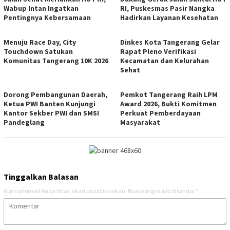
Wabup Intan Ingatkan
RI, Puskesmas Pasir Nangka
Pentingnya Kebersamaan
Hadirkan Layanan Kesehatan
Menuju Race Day, City
Dinkes Kota Tangerang Gelar
Touchdown Satukan
Rapat Pleno Verifikasi
Komunitas Tangerang 10K 2026
Kecamatan dan Kelurahan
Sehat
Dorong Pembangunan Daerah,
Pemkot Tangerang Raih LPM
Ketua PWI Banten Kunjungi
Award 2026, Bukti Komitmen
Kantor Sekber PWI dan SMSI
Perkuat Pemberdayaan
Pandeglang
Masyarakat
Tinggalkan Balasan
Alamat email Anda tidak akan dipublikasikan.
Ruas yang wajib ditandai
*