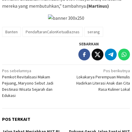
mereka yang membutuhkan,” tambahnya.
(Martinus)
Banten
PendaftaranCalonKetuaBaznas
serang
SEBARKAN
Navigasi
Pos sebelumnya
Pos berikutnya
Pemkot Revitalisasi Makam
Lokakarya Perempuan Menulis
pos
Pejuang, Maryono Sebut Jadi
Hadirkan Literasi Anak dan Cita
Destinasi Wisata Sejarah dan
Rasa Kuliner Lokal
Edukasi
POS TERKAIT
Jalan Sehat Meriahkan HUT RI,
Dukung Gerak Jalan Santai HUT