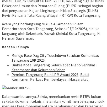
melalui Forum Konsultasi Publik (FKP) ke-2 yang digelar Dinas
Pekerjaan Umum dan Penataan Ruang (PUPR) sebagai bagian
dari penyusunan Kajian Lingkungan Hidup Strategis (KLHS)
Revisi Rencana Tata Ruang Wilayah (RTRW) Kota Tangerang.
Acara yang berlangsung di Aula Al-Amanah, Pusat
Pemerintahan Kota Tangerang, Selasa (07/10/2025), dibuka
langsung oleh Sekretaris Daerah (Sekda) Kota Tangerang, H.
Herman Suwarman.
Bacaan Lainnya
Menuju Race Day, City Touchdown Satukan Komunitas
Tangerang 10K 2026
Dinkes Kota Tangerang Gelar Rapat Pleno Verifikasi
Kecamatan dan Kelurahan Sehat
Pemkot Tangerang Raih LPM Award 2026, Bukti
Komitmen Perkuat Pemberdayaan Masyarakat
Dalam sambutannya, Sekda, menekankan revisi RTRW bukan
sekadar dokumen teknis, melainkan komitmen bersama untuk
menjaga keseimbangan antara pembangunan dan kelestarian