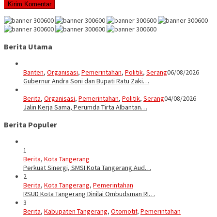
Berita Utama
Banten
,
Organisasi
,
Pemerintahan
,
Politik
,
Serang
06/08/2026
Gubernur Andra Soni dan Bupati Ratu Zaki…
Berita
,
Organisasi
,
Pemerintahan
,
Politik
,
Serang
04/08/2026
Jalin Kerja Sama, Perumda Tirta Albantan…
Berita Populer
1
Berita
,
Kota Tangerang
Perkuat Sinergi, SMSI Kota Tangerang Aud…
2
Berita
,
Kota Tangerang
,
Pemerintahan
RSUD Kota Tangerang Dinilai Ombudsman RI…
3
Berita
,
Kabupaten Tangerang
,
Otomotif
,
Pemerintahan