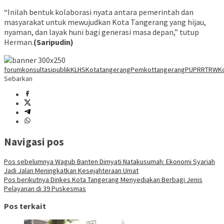
“Inilah bentuk kolaborasi nyata antara pemerintah dan
masyarakat untuk mewujudkan Kota Tangerang yang hijau,
nyaman, dan layak huni bagi generasi masa depan,” tutup
Herman.
(Saripudin)
forumkonsultasipublik
KLHS
Kotatangerang
Pemkottangerang
PUPR
RTRWKo
Sebarkan
Navigasi pos
Pos sebelumnya
Wagub Banten Dimyati Natakusumah: Ekonomi Syariah
Jadi Jalan Meningkatkan Kesejahteraan Umat
Pos berikutnya
Dinkes Kota Tangerang Menyediakan Berbagi Jenis
Pelayanan di 39 Puskesmas
Pos terkait