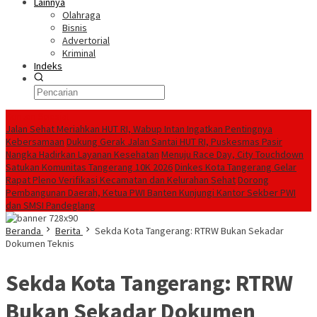
Lainnya
Olahraga
Bisnis
Advertorial
Kriminal
Indeks
Konten Spesial
Jalan Sehat Meriahkan HUT RI, Wabup Intan Ingatkan Pentingnya
Kebersamaan
Dukung Gerak Jalan Santai HUT RI, Puskesmas Pasir
Nangka Hadirkan Layanan Kesehatan
Menuju Race Day, City Touchdown
Satukan Komunitas Tangerang 10K 2026
Dinkes Kota Tangerang Gelar
Rapat Pleno Verifikasi Kecamatan dan Kelurahan Sehat
Dorong
Pembangunan Daerah, Ketua PWI Banten Kunjungi Kantor Sekber PWI
dan SMSI Pandeglang
Beranda
Berita
Sekda Kota Tangerang: RTRW Bukan Sekadar
Dokumen Teknis
Sekda Kota Tangerang: RTRW
Bukan Sekadar Dokumen