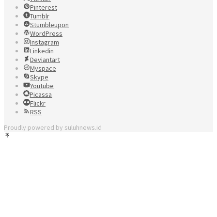
Pinterest
Tumblr
Stumbleupon
WordPress
Instagram
Linkedin
Deviantart
Myspace
Skype
Youtube
Picassa
Flickr
RSS
Proudly powered by suluhnews.id