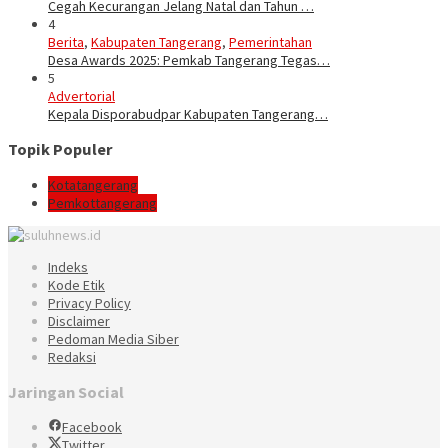
Cegah Kecurangan Jelang Natal dan Tahun …
4
Berita
,
Kabupaten Tangerang
,
Pemerintahan
Desa Awards 2025: Pemkab Tangerang Tegas…
5
Advertorial
Kepala Disporabudpar Kabupaten Tangerang…
Topik Populer
Kotatangerang
Pemkottangerang
Indeks
Kode Etik
Privacy Policy
Disclaimer
Pedoman Media Siber
Redaksi
Jaringan Social
Facebook
Twitter