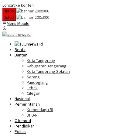
Loncat ke konten
tutup
tutup
Menu Mobile
Berita
Banten
Kota Tangerang
Kabupaten Tangerang
Kota Tangerang Selatan
Serang
Pandeglang
Lebak
Cilegon
Nasional
Pemerintahan
Kemendagri RI
DPD-RI
Otomotif
Pendidikan
Politik