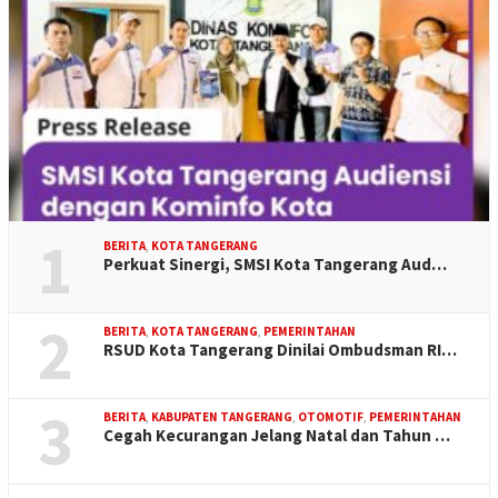
1
BERITA
,
KOTA TANGERANG
Perkuat Sinergi, SMSI Kota Tangerang Aud…
2
BERITA
,
KOTA TANGERANG
,
PEMERINTAHAN
RSUD Kota Tangerang Dinilai Ombudsman RI…
3
BERITA
,
KABUPATEN TANGERANG
,
OTOMOTIF
,
PEMERINTAHAN
Cegah Kecurangan Jelang Natal dan Tahun …