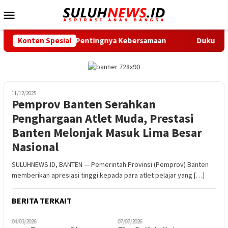
Loncat
Menu
ke
Mobile
konten
Ingatkan Pentingnya Kebersamaan
Konten Spesial
Dukung Gerak Jalan Sa
11/12/2025
Pemprov Banten Serahkan
Penghargaan Atlet Muda, Prestasi
Banten Melonjak Masuk Lima Besar
Nasional
SULUHNEWS.ID, BANTEN — Pemerintah Provinsi (Pemprov) Banten
memberikan apresiasi tinggi kepada para atlet pelajar yang […]
BERITA TERKAIT
04/03/2026
07/07/2026
2