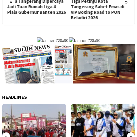
«
»
Kota Tangerang Dipercaya
Tiga Petinju Kota
P
Jadi Tuan Rumah Liga 4
Tangerang Sabet Emas di
Piala Gubernur Banten 2026
VIP Boxing Road to PON
K
Beladiri 2026
HEADLINES
«
»