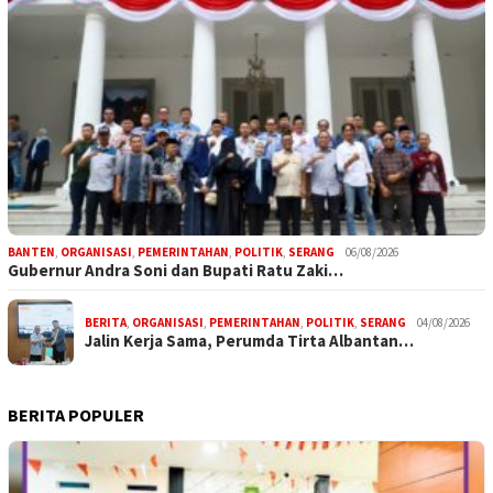
BANTEN
,
ORGANISASI
,
PEMERINTAHAN
,
POLITIK
,
SERANG
06/08/2026
Gubernur Andra Soni dan Bupati Ratu Zaki…
BERITA
,
ORGANISASI
,
PEMERINTAHAN
,
POLITIK
,
SERANG
04/08/2026
Jalin Kerja Sama, Perumda Tirta Albantan…
BERITA POPULER