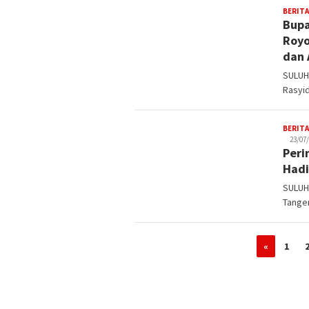
BERITA
Bupa
Royo
dan 
SULUH
Rasyid
BERITA
23/07
Peri
Hadi
SULUH
Tanger
«
1