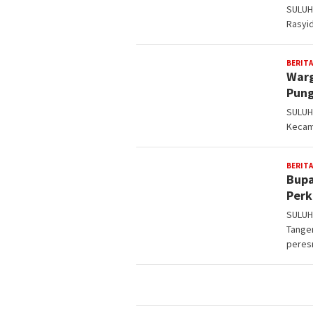
SULUH
Rasyi
BERITA
Warg
Pung
SULUH
Kecam
BERITA
Bupa
Perk
SULUH
Tanger
peres