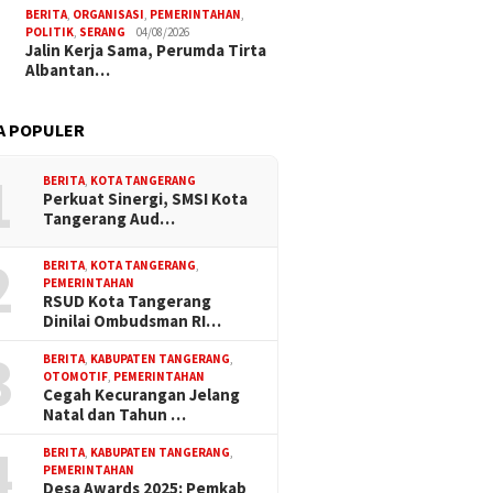
BERITA
,
ORGANISASI
,
PEMERINTAHAN
,
POLITIK
,
SERANG
04/08/2026
Jalin Kerja Sama, Perumda Tirta
Albantan…
A POPULER
1
BERITA
,
KOTA TANGERANG
Perkuat Sinergi, SMSI Kota
Tangerang Aud…
2
BERITA
,
KOTA TANGERANG
,
PEMERINTAHAN
RSUD Kota Tangerang
Dinilai Ombudsman RI…
3
BERITA
,
KABUPATEN TANGERANG
,
OTOMOTIF
,
PEMERINTAHAN
Cegah Kecurangan Jelang
Natal dan Tahun …
4
BERITA
,
KABUPATEN TANGERANG
,
PEMERINTAHAN
Desa Awards 2025: Pemkab