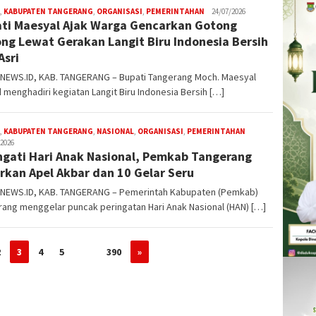
,
KABUPATEN TANGERANG
,
ORGANISASI
,
PEMERINTAHAN
W4nt0
24/07/2026
ti Maesyal Ajak Warga Gencarkan Gotong
ng Lewat Gerakan Langit Biru Indonesia Bersih
Asri
NEWS.ID, KAB. TANGERANG – Bupati Tangerang Moch. Maesyal
 menghadiri kegiatan Langit Biru Indonesia Bersih […]
,
KABUPATEN TANGERANG
,
NASIONAL
,
ORGANISASI
,
PEMERINTAHAN
W4nt0
/2026
ngati Hari Anak Nasional, Pemkab Tangerang
rkan Apel Akbar dan 10 Gelar Seru
NEWS.ID, KAB. TANGERANG – Pemerintah Kabupaten (Pemkab)
ang menggelar puncak peringatan Hari Anak Nasional (HAN) […]
2
3
4
5
…
390
»