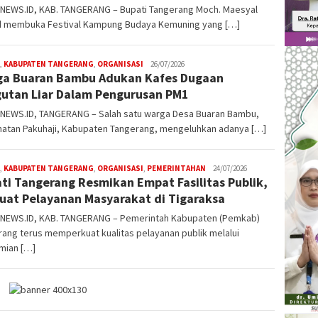
NEWS.ID, KAB. TANGERANG – Bupati Tangerang Moch. Maesyal
d membuka Festival Kampung Budaya Kemuning yang […]
,
KABUPATEN TANGERANG
,
ORGANISASI
W4nt0
26/07/2026
a Buaran Bambu Adukan Kafes Dugaan
utan Liar Dalam Pengurusan PM1
NEWS.ID, TANGERANG – Salah satu warga Desa Buaran Bambu,
atan Pakuhaji, Kabupaten Tangerang, mengeluhkan adanya […]
,
KABUPATEN TANGERANG
,
ORGANISASI
,
PEMERINTAHAN
W4nt0
24/07/2026
ti Tangerang Resmikan Empat Fasilitas Publik,
uat Pelayanan Masyarakat di Tigaraksa
NEWS.ID, KAB. TANGERANG – Pemerintah Kabupaten (Pemkab)
ang terus memperkuat kualitas pelayanan publik melalui
mian […]