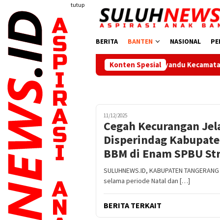
Loncat
tutup
ke
konten
BERITA
BANTEN
NASIONAL
PE
, Bunda PAUD dan Bunda Posyandu Kecamatan Siap Perkuat Pelay
Konten Spesial
11/12/2025
Cegah Kecurangan Jel
Disperindag Kabupaten
BBM di Enam SPBU Str
SULUHNEWS.ID, KABUPATEN TANGERANG —
selama periode Natal dan […]
BERITA TERKAIT