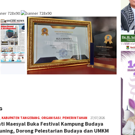
G
,
KABUPATEN TANGERANG
,
ORGANISASI
,
PEMERINTAHAN
W4nt0
27/07/2026
ti Maesyal Buka Festival Kampung Budaya
ning, Dorong Pelestarian Budaya dan UMKM