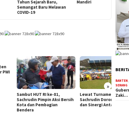
un Sejarah Baru,
Mandiri
angat Baru Melawan
ID-19
Ardi I
Kelura
BERIT
Siap P
Masya
BANTEN
»
SERANG
Gubern
ut HUT RI ke-81,
Lewat Turnamen Sepak Bola,
Zaki…
rudin Pimpin Aksi Bersih
Sachrudin Dorong Persatuan
 dan Pembagian
dan Sinergi Antarlembaga
era