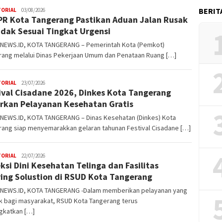
BERIT
TORIAL
W4nt0
03/08/2026
R Kota Tangerang Pastikan Aduan Jalan Rusak
ndak Sesuai Tingkat Urgensi
NEWS.ID, KOTA TANGERANG – Pemerintah Kota (Pemkot)
rang melalui Dinas Pekerjaan Umum dan Penataan Ruang […]
TORIAL
W4nt0
23/07/2026
ival Cisadane 2026, Dinkes Kota Tangerang
rkan Pelayanan Kesehatan Gratis
NEWS.ID, KOTA TANGERANG – Dinas Kesehatan (Dinkes) Kota
rang siap menyemarakkan gelaran tahunan Festival Cisadane […]
TORIAL
W4nt0
22/07/2026
ksi Dini Kesehatan Telinga dan Fasilitas
ing Solustion di RSUD Kota Tangerang
NEWS.ID, KOTA TANGERANG -Dalam memberikan pelayanan yang
k bagi masyarakat, RSUD Kota Tangerang terus
gkatkan […]