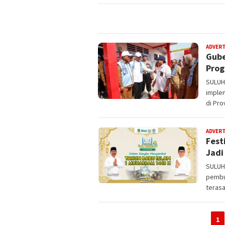
ADVER
Gube
Prog
SULUH
imple
di Pro
ADVER
Fest
Jadi
SULUH
pembuk
terasa
1