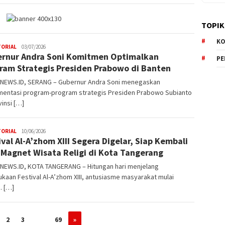
TOPIK
KO
TORIAL
W4nt0
03/07/2026
rnur Andra Soni Komitmen Optimalkan
P
ram Strategis Presiden Prabowo di Banten
NEWS.ID, SERANG – Gubernur Andra Soni menegaskan
mentasi program-program strategis Presiden Prabowo Subianto
vinsi […]
TORIAL
W4nt0
10/06/2026
ival Al-A’zhom XIII Segera Digelar, Siap Kembali
 Magnet Wisata Religi di Kota Tangerang
NEWS.ID, KOTA TANGERANG – Hitungan hari menjelang
aan Festival Al-A’zhom XIII, antusiasme masyarakat mulai
. […]
2
3
…
69
»