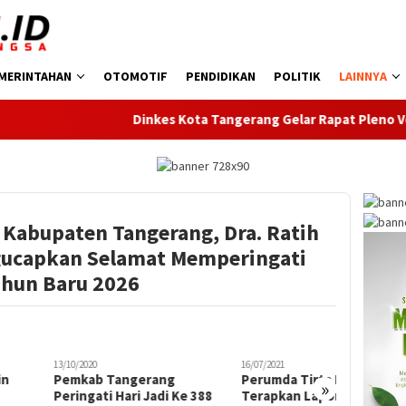
MERINTAHAN
OTOMOTIF
PENDIDIKAN
POLITIK
LAINNYA
Dinkes Kota Tangerang Gelar Rapat Pleno Verifikasi
 Kabupaten Tangerang, Dra. Ratih
ucapkan Selamat Memperingati
ahun Baru 2026
2020
16/07/2021
17/03/2021
kab Tangerang
Perumda Tirta Benteng
Ayo, Su
»
ngati Hari Jadi Ke 388
Terapkan Lapor Meter
Keluarga