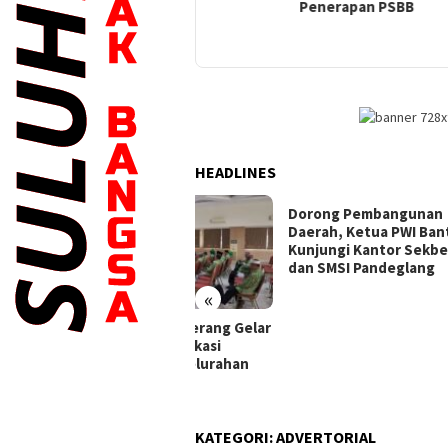
Penerapan PSBB
Tah
Sem
COV
HEADLINES
Dorong Pembangunan
Daerah, Ketua PWI Banten
Kunjungi Kantor Sekber PWI
dan SMSI Pandeglang
«
kes Kota Tangerang Gelar
Samb
at Pleno Verifikasi
Sach
camatan dan Kelurahan
Kota
hat
Bend
KATEGORI:
ADVERTORIAL