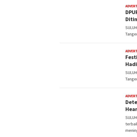
ADVER
DPUP
Diti
SULUH
Tange
ADVER
Fest
Hadi
SULUH
Tange
ADVER
Dete
Hear
SULUH
terbai
menin