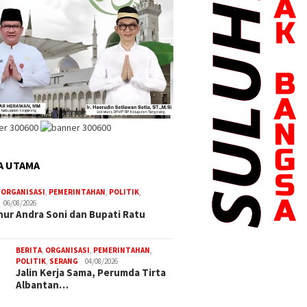
Periuk lakukan Sidang
Penerimaan 
Itsbat
rawan Resmi Pimpin
Dorong
han Sangiang Jaya,
Daerah,
A UTAMA
erkuat Pelayanan
Kunjung
rakat
dan SMS
,
ORGANISASI
,
PEMERINTAHAN
,
POLITIK
,
06/08/2026
ur Andra Soni dan Bupati Ratu
Dinkes Kota Tangerang Gelar
Rapat Pleno Verifikasi
Kecamatan dan Kelurahan
BERITA
,
ORGANISASI
,
PEMERINTAHAN
,
Sehat
POLITIK
,
SERANG
04/08/2026
Jalin Kerja Sama, Perumda Tirta
Albantan…