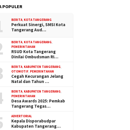
A POPULER
1
BERITA
,
KOTA TANGERANG
Perkuat Sinergi, SMSI Kota
Tangerang Aud…
2
BERITA
,
KOTA TANGERANG
,
PEMERINTAHAN
RSUD Kota Tangerang
Dinilai Ombudsman RI…
3
BERITA
,
KABUPATEN TANGERANG
,
OTOMOTIF
,
PEMERINTAHAN
Cegah Kecurangan Jelang
Natal dan Tahun …
4
BERITA
,
KABUPATEN TANGERANG
,
PEMERINTAHAN
Desa Awards 2025: Pemkab
Tangerang Tegas…
5
ADVERTORIAL
Kepala Disporabudpar
Kabupaten Tangerang…