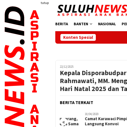
Loncat
tutup
ke
konten
BERITA
BANTEN
NASIONAL
PE
Konten Spesial
22/12/2025
Kepala Disporabudpar
Rahmawati, MM. Meng
Hari Natal 2025 dan T
BERITA TERKAIT
27/02/2020
18/04/2020
13/10/
27 Tahun Kota Tangerang,
Camat Karawaci Pimpin
Pem
«
Bersama Kita Bekerja Sama
Langsung Konvoi
Peri