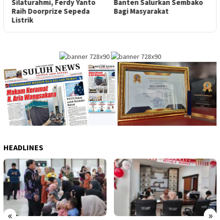
a
Silaturahmi, Ferdy Yanto
Banten Salurkan Sembako
T
Raih Doorprize Sepeda
Bagi Masyarakat
Listrik
HEADLINES
«
»