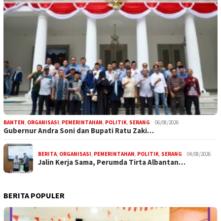
BANTEN
,
ORGANISASI
,
PEMERINTAHAN
,
POLITIK
,
SERANG
06/08/2026
Gubernur Andra Soni dan Bupati Ratu Zaki…
BERITA
,
ORGANISASI
,
PEMERINTAHAN
,
POLITIK
,
SERANG
04/08/2026
Jalin Kerja Sama, Perumda Tirta Albantan…
BERITA POPULER