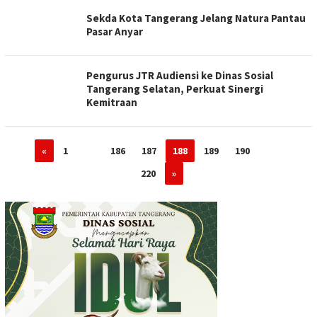
Sekda Kota Tangerang Jelang Natura Pantau
Pasar Anyar
Pengurus JTR Audiensi ke Dinas Sosial
Tangerang Selatan, Perkuat Sinergi
Kemitraan
«
1
…
186
187
188
189
190
…
220
»