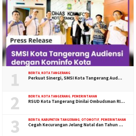
1
BERITA
,
KOTA TANGERANG
Perkuat Sinergi, SMSI Kota Tangerang Aud…
2
BERITA
,
KOTA TANGERANG
,
PEMERINTAHAN
RSUD Kota Tangerang Dinilai Ombudsman RI…
3
BERITA
,
KABUPATEN TANGERANG
,
OTOMOTIF
,
PEMERINTAHAN
Cegah Kecurangan Jelang Natal dan Tahun …