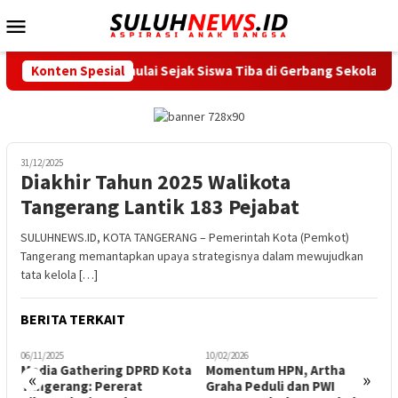
Loncat
Menu
ke
Mobile
konten
g Dimulai Sejak Siswa Tiba di Gerbang Sekolah
Konten Spesial
Peringati
31/12/2025
Diakhir Tahun 2025 Walikota
Tangerang Lantik 183 Pejabat
SULUHNEWS.ID, KOTA TANGERANG – Pemerintah Kota (Pemkot)
Tangerang memantapkan upaya strategisnya dalam mewujudkan
tata kelola […]
BERITA TERKAIT
06/11/2025
10/02/2026
0
Media Gathering DPRD Kota
Momentum HPN, Artha
S
«
»
Tangerang: Pererat
Graha Peduli dan PWI
M