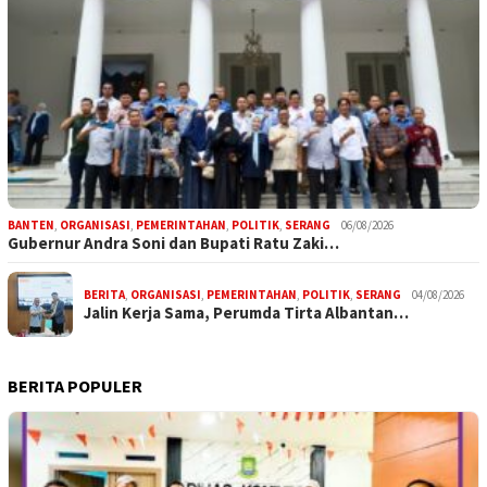
BANTEN
,
ORGANISASI
,
PEMERINTAHAN
,
POLITIK
,
SERANG
06/08/2026
Gubernur Andra Soni dan Bupati Ratu Zaki…
BERITA
,
ORGANISASI
,
PEMERINTAHAN
,
POLITIK
,
SERANG
04/08/2026
Jalin Kerja Sama, Perumda Tirta Albantan…
BERITA POPULER