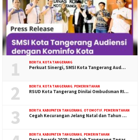
1
BERITA
,
KOTA TANGERANG
Perkuat Sinergi, SMSI Kota Tangerang Aud…
2
BERITA
,
KOTA TANGERANG
,
PEMERINTAHAN
RSUD Kota Tangerang Dinilai Ombudsman RI…
3
BERITA
,
KABUPATEN TANGERANG
,
OTOMOTIF
,
PEMERINTAHAN
Cegah Kecurangan Jelang Natal dan Tahun …
BERITA
,
KABUPATEN TANGERANG
,
PEMERINTAHAN
Desa Awards 2025: Pemkab Tangerang Tegas…