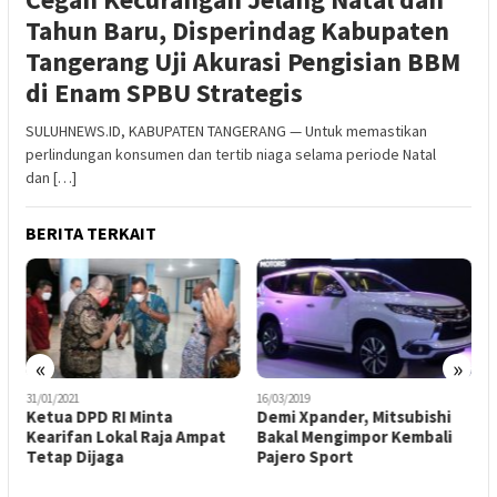
Tahun Baru, Disperindag Kabupaten
Tangerang Uji Akurasi Pengisian BBM
di Enam SPBU Strategis
SULUHNEWS.ID, KABUPATEN TANGERANG — Untuk memastikan
perlindungan konsumen dan tertib niaga selama periode Natal
dan […]
BERITA TERKAIT
«
»
31/01/2021
16/03/2019
0
Ketua DPD RI Minta
Demi Xpander, Mitsubishi
Kearifan Lokal Raja Ampat
Bakal Mengimpor Kembali
T
Tetap Dijaga
Pajero Sport
T
M