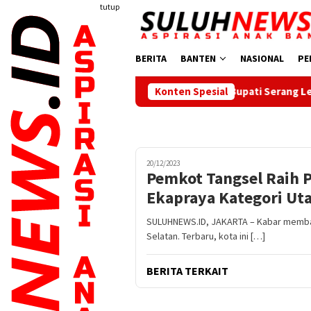
Loncat
tutup
ke
konten
BERITA
BANTEN
NASIONAL
PE
Bupati Serang Lepas 20 Peserta Pend
Konten Spesial
20/12/2023
Pemkot Tangsel Raih 
Ekapraya Kategori Ut
SULUHNEWS.ID, JAKARTA – Kabar memba
Selatan. Terbaru, kota ini […]
BERITA TERKAIT