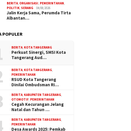
BERITA
,
ORGANISASI
,
PEMERINTAHAN
,
POLITIK
,
SERANG
04/08/2026
Jalin Kerja Sama, Perumda Tirta
Albantan…
A POPULER
1
BERITA
,
KOTA TANGERANG
Perkuat Sinergi, SMSI Kota
Tangerang Aud…
2
BERITA
,
KOTA TANGERANG
,
PEMERINTAHAN
RSUD Kota Tangerang
Dinilai Ombudsman RI…
3
BERITA
,
KABUPATEN TANGERANG
,
OTOMOTIF
,
PEMERINTAHAN
Cegah Kecurangan Jelang
Natal dan Tahun …
4
BERITA
,
KABUPATEN TANGERANG
,
PEMERINTAHAN
Desa Awards 2025: Pemkab