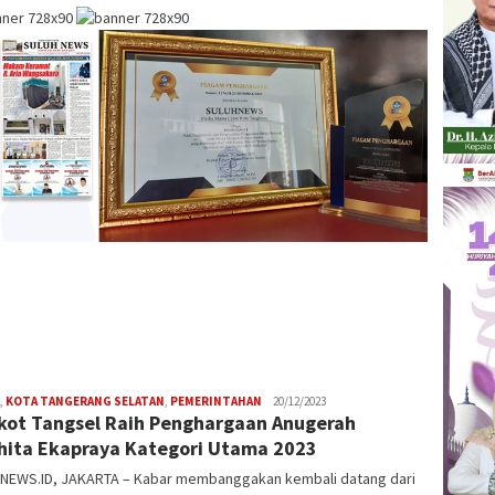
,
KOTA TANGERANG SELATAN
,
PEMERINTAHAN
W4nt0
20/12/2023
ot Tangsel Raih Penghargaan Anugerah
hita Ekapraya Kategori Utama 2023
NEWS.ID, JAKARTA – Kabar membanggakan kembali datang dari