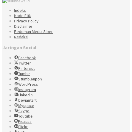
Indeks
Kode Etik
Privacy Policy
Disclaimer
Pedoman Media Siber
Redaksi
Jaringan Social
Facebook
Twitter
Pinterest
Tumblr
Stumbleupon
WordPress
Instagram
Linkedin
Deviantart
Myspace
Skype
Youtube
Picassa
Flickr
RSS