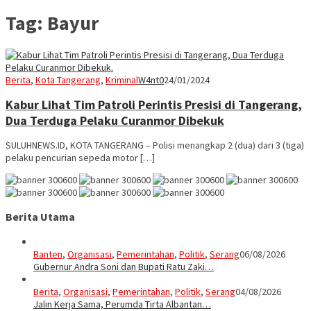
Tag:
Bayur
Berita
,
Kota Tangerang
,
Kriminal
W4nt0
24/01/2024
Kabur Lihat Tim Patroli Perintis Presisi di Tangerang,
Dua Terduga Pelaku Curanmor Dibekuk
SULUHNEWS.ID, KOTA TANGERANG – Polisi menangkap 2 (dua) dari 3 (tiga)
pelaku pencurian sepeda motor […]
Berita Utama
Banten
,
Organisasi
,
Pemerintahan
,
Politik
,
Serang
06/08/2026
Gubernur Andra Soni dan Bupati Ratu Zaki…
Berita
,
Organisasi
,
Pemerintahan
,
Politik
,
Serang
04/08/2026
Jalin Kerja Sama, Perumda Tirta Albantan…