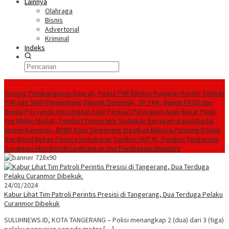
Lainnya
Olahraga
Bisnis
Advertorial
Kriminal
Indeks
Konten Spesial
Dorong Pembangunan Daerah, Ketua PWI Banten Kunjungi Kantor Sekber
PWI dan SMSI Pandeglang
Dilantik Serentak, TP PKK, Bunda PAUD dan
Bunda Posyandu Kecamatan Siap Perkuat Pelayanan Anak
Bayar Pajak
Kini Makin Mudah, Pemkot Tangerang Sediakan Beragam Kanal Digital
Musim Kemarau, BPBD Kota Tangerang Ingatkan Bahaya Puntung Rokok
dan Botol Bekas Pemicu Kebakaran
Sambut HUT RI, Pemkot Tangerang
Gerakkan Aksi Bersih Lingkungan dan Pembagian Bendera
24/01/2024
Kabur Lihat Tim Patroli Perintis Presisi di Tangerang, Dua Terduga Pelaku
Curanmor Dibekuk
SULUHNEWS.ID, KOTA TANGERANG – Polisi menangkap 2 (dua) dari 3 (tiga)