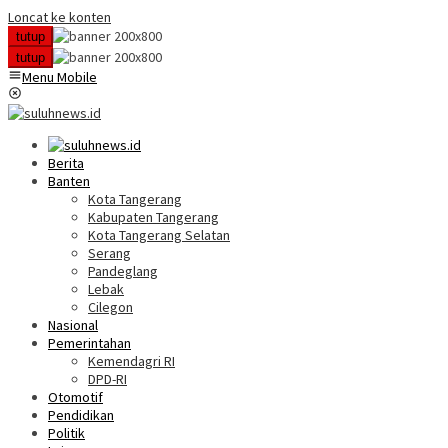
Loncat ke konten
tutup
tutup
Menu Mobile
Berita
Banten
Kota Tangerang
Kabupaten Tangerang
Kota Tangerang Selatan
Serang
Pandeglang
Lebak
Cilegon
Nasional
Pemerintahan
Kemendagri RI
DPD-RI
Otomotif
Pendidikan
Politik