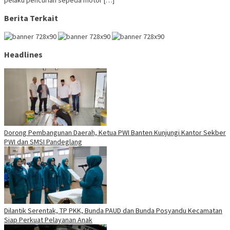
pelaku pencurian sepeda motor […]
Berita Terkait
Headlines
Dorong Pembangunan Daerah, Ketua PWI Banten Kunjungi Kantor Sekber
PWI dan SMSI Pandeglang
Dilantik Serentak, TP PKK, Bunda PAUD dan Bunda Posyandu Kecamatan
Siap Perkuat Pelayanan Anak