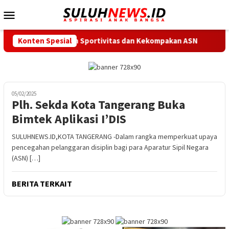
Loncat
Menu
ke
Mobile
konten
 Tekankan Sportivitas dan Kekompakan ASN
Konten Spesial
Jalan M. Toh
05/02/2025
Plh. Sekda Kota Tangerang Buka
Bimtek Aplikasi I’DIS
SULUHNEWS.ID,KOTA TANGERANG -Dalam rangka memperkuat upaya
pencegahan pelanggaran disiplin bagi para Aparatur Sipil Negara
(ASN) […]
BERITA TERKAIT