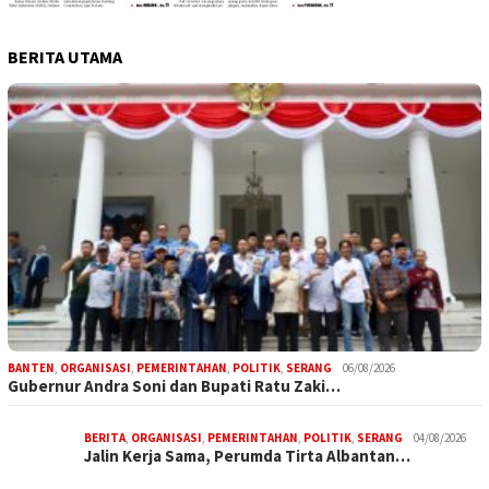
BERITA UTAMA
BANTEN
,
ORGANISASI
,
PEMERINTAHAN
,
POLITIK
,
SERANG
06/08/2026
Gubernur Andra Soni dan Bupati Ratu Zaki…
BERITA
,
ORGANISASI
,
PEMERINTAHAN
,
POLITIK
,
SERANG
04/08/2026
Jalin Kerja Sama, Perumda Tirta Albantan…