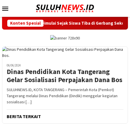
Loncat
Menu
ke
Mobile
konten
ngerang Dimulai Sejak Siswa Tiba di Gerbang Sekolah
Konten Spesial
Pe
06/06/2024
Dinas Pendidikan Kota Tangerang
Gelar Sosialisasi Perpajakan Dana Bos
SULUHNEWS.ID, KOTA TANGERANG – Pemerintah Kota (Pemkot)
Tangerang melalui Dinas Pendidikan (Dindik) menggelar kegiatan
sosialisasi […]
BERITA TERKAIT