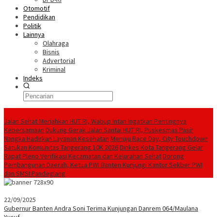
Otomotif
Pendidikan
Politik
Lainnya
Olahraga
Bisnis
Advertorial
Kriminal
Indeks
Konten Spesial
Jalan Sehat Meriahkan HUT RI, Wabup Intan Ingatkan Pentingnya
Kebersamaan
Dukung Gerak Jalan Santai HUT RI, Puskesmas Pasir
Nangka Hadirkan Layanan Kesehatan
Menuju Race Day, City Touchdown
Satukan Komunitas Tangerang 10K 2026
Dinkes Kota Tangerang Gelar
Rapat Pleno Verifikasi Kecamatan dan Kelurahan Sehat
Dorong
Pembangunan Daerah, Ketua PWI Banten Kunjungi Kantor Sekber PWI
dan SMSI Pandeglang
22/09/2025
Gubernur Banten Andra Soni Terima Kunjungan Danrem 064/Maulana