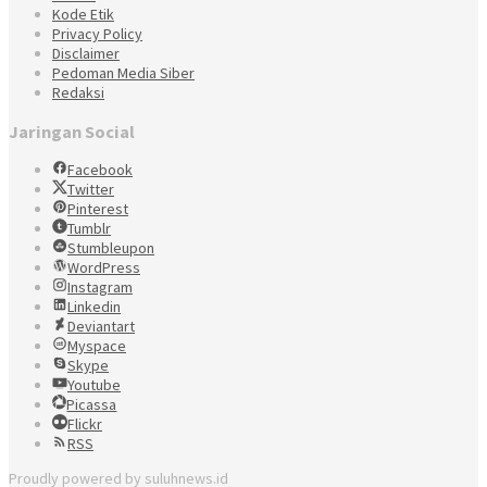
Kode Etik
Privacy Policy
Disclaimer
Pedoman Media Siber
Redaksi
Jaringan Social
Facebook
Twitter
Pinterest
Tumblr
Stumbleupon
WordPress
Instagram
Linkedin
Deviantart
Myspace
Skype
Youtube
Picassa
Flickr
RSS
Proudly powered by suluhnews.id