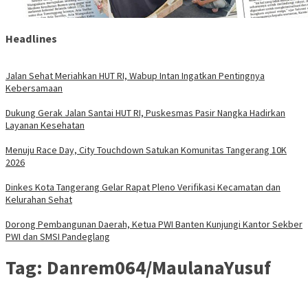
Headlines
Jalan Sehat Meriahkan HUT RI, Wabup Intan Ingatkan Pentingnya
Kebersamaan
Dukung Gerak Jalan Santai HUT RI, Puskesmas Pasir Nangka Hadirkan
Layanan Kesehatan
Menuju Race Day, City Touchdown Satukan Komunitas Tangerang 10K
2026
Dinkes Kota Tangerang Gelar Rapat Pleno Verifikasi Kecamatan dan
Kelurahan Sehat
Dorong Pembangunan Daerah, Ketua PWI Banten Kunjungi Kantor Sekber
PWI dan SMSI Pandeglang
Tag:
Danrem064/MaulanaYusuf