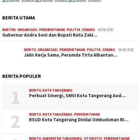
BERITA UTAMA
BANTEN
,
ORGANISASI
,
PEMERINTAHAN
,
POLITIK
,
SERANG
06/08/2026
Gubernur Andra Soni dan Bupati Ratu Zaki…
BERITA
,
ORGANISASI
,
PEMERINTAHAN
,
POLITIK
,
SERANG
04/08/2026
Jalin Kerja Sama, Perumda Tirta Albantan…
BERITA POPULER
1
BERITA
,
KOTA TANGERANG
Perkuat Sinergi, SMSI Kota Tangerang Aud…
2
BERITA
,
KOTA TANGERANG
,
PEMERINTAHAN
RSUD Kota Tangerang Dinilai Ombudsman RI…
BERITA
,
KABUPATEN TANGERANG
,
OTOMOTIF
,
PEMERINTAHAN