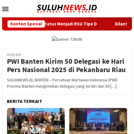
Loncat
Menu
ke
Mobile
konten
smi Naik Status Menjadi RSU Tipe D
Konten Spesial
Dilantik Wabup Serang
05/02/2025
PWI Banten Kirim 50 Delegasi ke Hari
Pers Nasional 2025 di Pekanbaru Riau
SULUHNEWS.ID, BANTEN – Persatuan Wartawan Indonesia (PWI)
Provinsi Banten mengirimkan delegasi yang terdiri dari 50 […]
BERITA TERKAIT
2
S
K