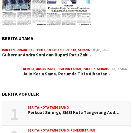
BERITA UTAMA
BANTEN
,
ORGANISASI
,
PEMERINTAHAN
,
POLITIK
,
SERANG
06/08/2026
Gubernur Andra Soni dan Bupati Ratu Zaki…
BERITA
,
ORGANISASI
,
PEMERINTAHAN
,
POLITIK
,
SERANG
04/08/2026
Jalin Kerja Sama, Perumda Tirta Albantan…
BERITA POPULER
1
BERITA
,
KOTA TANGERANG
Perkuat Sinergi, SMSI Kota Tangerang Aud…
BERITA
,
KOTA TANGERANG
,
PEMERINTAHAN