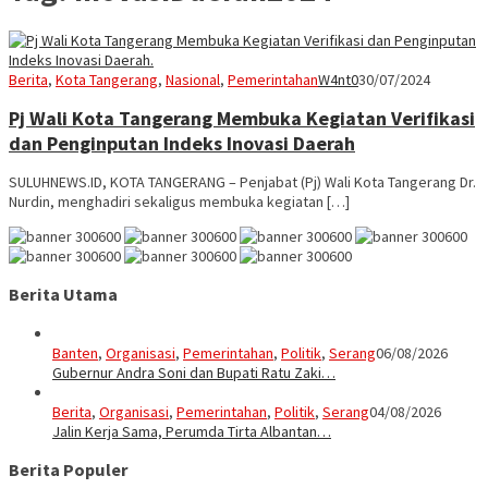
Berita
,
Kota Tangerang
,
Nasional
,
Pemerintahan
W4nt0
30/07/2024
Pj Wali Kota Tangerang Membuka Kegiatan Verifikasi
dan Penginputan Indeks Inovasi Daerah
SULUHNEWS.ID, KOTA TANGERANG – Penjabat (Pj) Wali Kota Tangerang Dr.
Nurdin, menghadiri sekaligus membuka kegiatan […]
Berita Utama
Banten
,
Organisasi
,
Pemerintahan
,
Politik
,
Serang
06/08/2026
Gubernur Andra Soni dan Bupati Ratu Zaki…
Berita
,
Organisasi
,
Pemerintahan
,
Politik
,
Serang
04/08/2026
Jalin Kerja Sama, Perumda Tirta Albantan…
Berita Populer