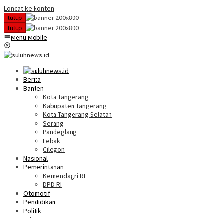
Loncat ke konten
tutup
tutup
Menu Mobile
Berita
Banten
Kota Tangerang
Kabupaten Tangerang
Kota Tangerang Selatan
Serang
Pandeglang
Lebak
Cilegon
Nasional
Pemerintahan
Kemendagri RI
DPD-RI
Otomotif
Pendidikan
Politik