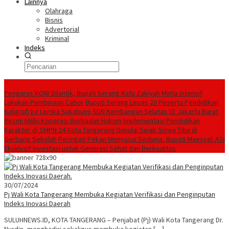
Lainnya
Olahraga
Bisnis
Advertorial
Kriminal
Indeks
Konten Spesial
Pengurus KONI Dilantik, Bupati Serang Ratu Zakiyah Minta Intensif
Lakukan Pembinaan Cabor
Bupati Serang Lepas 20 Peserta Pendidikan
Kaligrafi ke Lemka Sukabumi
SDN Kembangan Selatan 01 Jakarta Barat
Resmi Miliki Koperasi Berbadan Hukum
Implementasi Pendidikan
Karakter di SMPN 24 Kota Tangerang Dimulai Sejak Siswa Tiba di
Gerbang Sekolah
Peringati Pekan Menyusui Sedunia, Bupati Maesyal: ASI
Eksklusif Investasi untuk Generasi Sehat dan Berkualitas
30/07/2024
Pj Wali Kota Tangerang Membuka Kegiatan Verifikasi dan Penginputan
Indeks Inovasi Daerah
SULUHNEWS.ID, KOTA TANGERANG – Penjabat (Pj) Wali Kota Tangerang Dr.