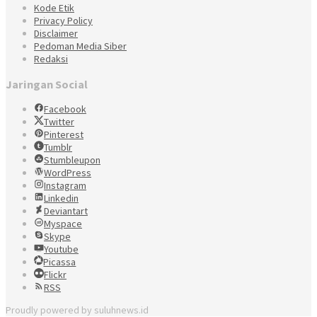
Kode Etik
Privacy Policy
Disclaimer
Pedoman Media Siber
Redaksi
Jaringan Social
Facebook
Twitter
Pinterest
Tumblr
Stumbleupon
WordPress
Instagram
Linkedin
Deviantart
Myspace
Skype
Youtube
Picassa
Flickr
RSS
Proudly powered by suluhnews.id