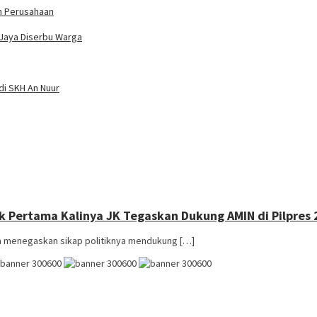
n Perusahaan
 Jaya Diserbu Warga
di SKH An Nuur
 Pertama Kalinya JK Tegaskan Dukung AMIN di Pilpres
la menegaskan sikap politiknya mendukung […]