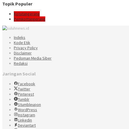
Topik Populer
Kotatangerang
Pemkottangerang
Indeks
Kode Etik
Privacy Policy
Disclaimer
Pedoman Media Siber
Redaksi
Jaringan Social
Facebook
Twitter
Pinterest
Tumblr
Stumbleupon
WordPress
Instagram
Linkedin
Deviantart