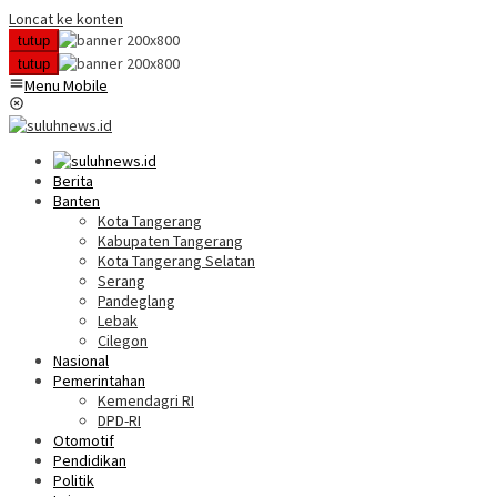
Loncat ke konten
tutup
tutup
Menu Mobile
Berita
Banten
Kota Tangerang
Kabupaten Tangerang
Kota Tangerang Selatan
Serang
Pandeglang
Lebak
Cilegon
Nasional
Pemerintahan
Kemendagri RI
DPD-RI
Otomotif
Pendidikan
Politik