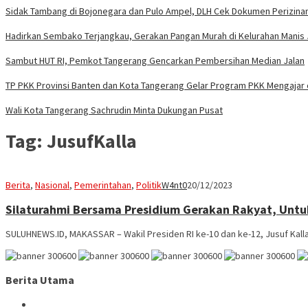
Sidak Tambang di Bojonegara dan Pulo Ampel, DLH Cek Dokumen Perizina
Hadirkan Sembako Terjangkau, Gerakan Pangan Murah di Kelurahan Manis
Sambut HUT RI, Pemkot Tangerang Gencarkan Pembersihan Median Jalan
TP PKK Provinsi Banten dan Kota Tangerang Gelar Program PKK Mengajar 
Wali Kota Tangerang Sachrudin Minta Dukungan Pusat
Tag:
JusufKalla
Berita
,
Nasional
,
Pemerintahan
,
Politik
W4nt0
20/12/2023
Silaturahmi Bersama Presidium Gerakan Rakyat, Untuk
SULUHNEWS.ID, MAKASSAR – Wakil Presiden RI ke-10 dan ke-12, Jusuf Kal
Berita Utama