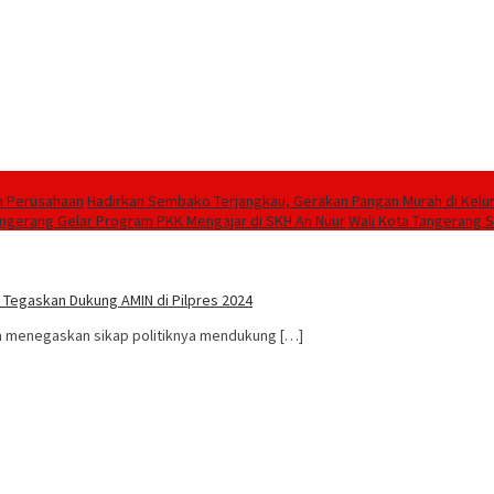
n Perusahaan
Hadirkan Sembako Terjangkau, Gerakan Pangan Murah di Kelu
angerang Gelar Program PKK Mengajar di SKH An Nuur
Wali Kota Tangerang 
 Tegaskan Dukung AMIN di Pilpres 2024
la menegaskan sikap politiknya mendukung […]