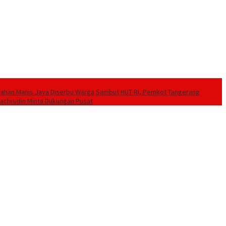
rahan Manis Jaya Diserbu Warga
Sambut HUT RI, Pemkot Tangerang
Sachrudin Minta Dukungan Pusat