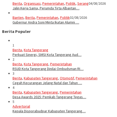
Berita
,
Organisasi
,
Pemerintahan
,
Politik
,
Serang
04/08/2026
Jalin Kerja Sama, Perumda Tirta Albantan…
Banten
,
Berita
,
Pemerintahan
,
Politik
02/08/2026
Gubernur Andra Soni Minta Ikatan Alumni …
Berita Populer
1
Berita
,
Kota Tangerang
Perkuat Sinergi, SMSI Kota Tangerang Aud…
2
Berita
,
Kota Tangerang
,
Pemerintahan
RSUD Kota Tangerang Dinilai Ombudsman RI…
3
Berita
,
Kabupaten Tangerang
,
Otomotif
,
Pemerintahan
Cegah Kecurangan Jelang Natal dan Tahun …
4
Berita
,
Kabupaten Tangerang
,
Pemerintahan
Desa Awards 2025: Pemkab Tangerang Tegas…
5
Advertorial
Kepala Disporabudpar Kabupaten Tangerang…