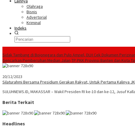
Lainnya
Olahraga
Bisnis
Advertorial
Kriminal
Indeks
Konten Spesial
Sidak Tambang di Bojonegara dan Pulo Ampel, DLH Cek Dokumen Perizina
Gencarkan Pembersihan Median Jalan
TP PKK Provinsi Banten dan Kota T
20/12/2023
Silaturahmi Bersama Presidium Gerakan Rakyat, Untuk Pertama Kalinya JK
SULUHNEWS.ID, MAKASSAR – Wakil Presiden RI ke-10 dan ke-12, Jusuf Kal
Berita Terkait
Headlines