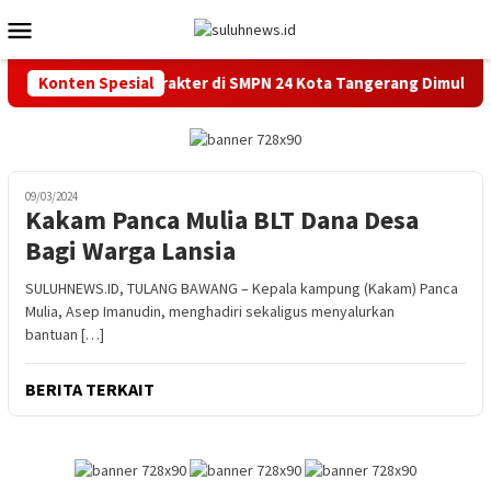
Loncat
Menu
ke
Mobile
konten
asi Pendidikan Karakter di SMPN 24 Kota Tangerang Dimulai Seja
Konten Spesial
09/03/2024
Kakam Panca Mulia BLT Dana Desa
Bagi Warga Lansia
SULUHNEWS.ID, TULANG BAWANG – Kepala kampung (Kakam) Panca
Mulia, Asep Imanudin, menghadiri sekaligus menyalurkan
bantuan […]
BERITA TERKAIT