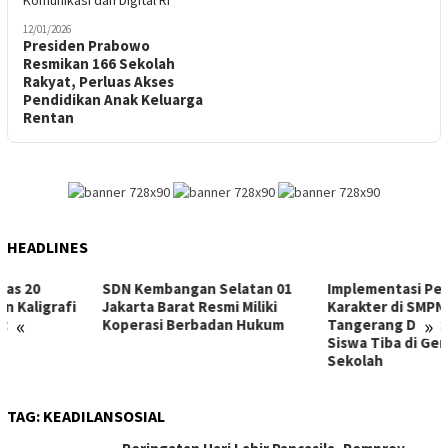
12/01/2026
Presiden Prabowo
Resmikan 166 Sekolah
Rakyat, Perluas Akses
Pendidikan Anak Keluarga
Rentan
HEADLINES
SDN Kembangan Selatan 01
Implementasi Pendidikan
Jakarta Barat Resmi Miliki
Karakter di SMPN 24 Kota
«
»
Koperasi Berbadan Hukum
Tangerang Dimulai Sejak
Siswa Tiba di Gerbang
Sekolah
TAG:
KEADILANSOSIAL