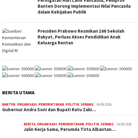
Peringatan Hari Lahir Pancasila, Pemprov
Banten Dorong Implementasi Nilai Pancasila
dalam Kebijakan Publik
Presiden Prabowo Resmikan 166 Sekolah
Rakyat, Perluas Akses Pendidikan Anak
Keluarga Rentan
BERITA UTAMA
BANTEN
,
ORGANISASI
,
PEMERINTAHAN
,
POLITIK
,
SERANG
06/08/2026
Gubernur Andra Soni dan Bupati Ratu Zaki…
BERITA
,
ORGANISASI
,
PEMERINTAHAN
,
POLITIK
,
SERANG
04/08/2026
Jalin Kerja Sama, Perumda Tirta Albantan…