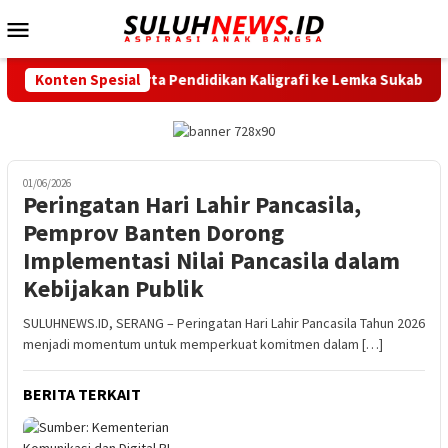
Loncat
Menu
ke
Mobile
konten
ang Lepas 20 Peserta Pendidikan Kaligrafi ke Lemka Sukabumi
Konten Spesial
01/06/2026
Peringatan Hari Lahir Pancasila,
Pemprov Banten Dorong
Implementasi Nilai Pancasila dalam
Kebijakan Publik
SULUHNEWS.ID, SERANG – Peringatan Hari Lahir Pancasila Tahun 2026
menjadi momentum untuk memperkuat komitmen dalam […]
BERITA TERKAIT