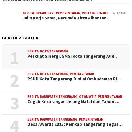
BERITA
,
ORGANISASI
,
PEMERINTAHAN
,
POLITIK
,
SERANG
04/08/2026
Jalin Kerja Sama, Perumda Tirta Albantan…
BERITA POPULER
1
BERITA
,
KOTA TANGERANG
Perkuat Sinergi, SMSI Kota Tangerang Aud…
2
BERITA
,
KOTA TANGERANG
,
PEMERINTAHAN
RSUD Kota Tangerang Dinilai Ombudsman RI…
3
BERITA
,
KABUPATEN TANGERANG
,
OTOMOTIF
,
PEMERINTAHAN
Cegah Kecurangan Jelang Natal dan Tahun …
4
BERITA
,
KABUPATEN TANGERANG
,
PEMERINTAHAN
Desa Awards 2025: Pemkab Tangerang Tegas…