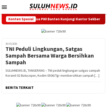
Loncat
Menu
ke
Mobile
konten
gunan Daerah, Ketua PWI Banten Kunjungi Kantor Sekber PWI d
Konten Spesial
28/03/2026
TNI Peduli Lingkungan, Satgas
Sampah Bersama Warga Bersihkan
Sampah
SULUHNEWS.ID, TANGERANG – TNI peduli lingkungan satgas sampah
Koramil 02 Batuceper, Kodim 0506/Tgr membersihkan sampah […]
BERITA TERKAIT