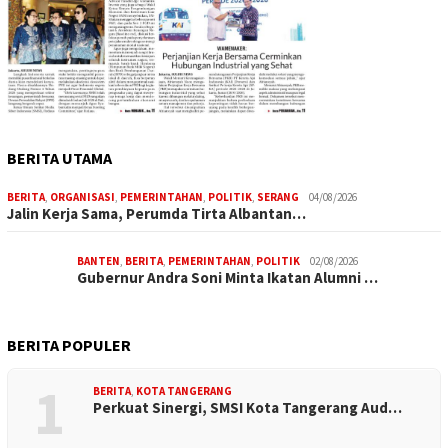
BERITA UTAMA
BERITA
,
ORGANISASI
,
PEMERINTAHAN
,
POLITIK
,
SERANG
04/08/2026
Jalin Kerja Sama, Perumda Tirta Albantan…
BANTEN
,
BERITA
,
PEMERINTAHAN
,
POLITIK
02/08/2026
Gubernur Andra Soni Minta Ikatan Alumni …
BERITA POPULER
1
BERITA
,
KOTA TANGERANG
Perkuat Sinergi, SMSI Kota Tangerang Aud…