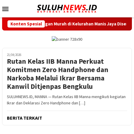
Loncat
Menu
ke
Mobile
konten
erakan Pangan Murah di Kelurahan Manis Jaya Diserbu Warga
Konten Spesial
21/04/2026
Rutan Kelas IIB Manna Perkuat
Komitmen Zero Handphone dan
Narkoba Melalui Ikrar Bersama
Kanwil Ditjenpas Bengkulu
SULUHNEWS.ID, MANNA — Rutan Kelas IIB Manna mengikuti kegiatan
Ikrar dan Deklarasi Zero Handphone dan […]
BERITA TERKAIT