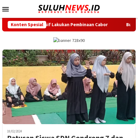
Loncat
Menu
ke
Mobile
konten
 Intensif Lakukan Pembinaan Cabor
Konten Spesial
Bupati Serang Lepas 
18/02/2024
Ratusan Siswa SDN Gondrong 7 dan