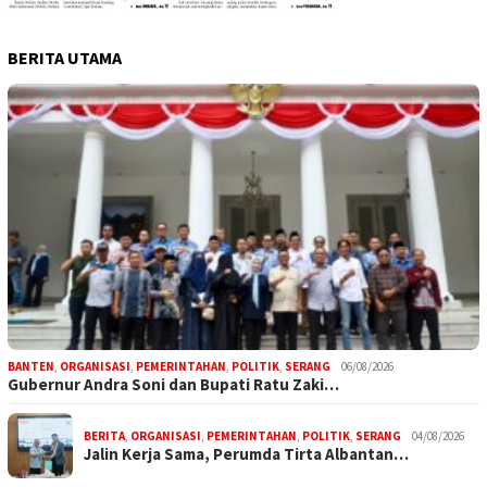
BERITA UTAMA
BANTEN
,
ORGANISASI
,
PEMERINTAHAN
,
POLITIK
,
SERANG
06/08/2026
Gubernur Andra Soni dan Bupati Ratu Zaki…
BERITA
,
ORGANISASI
,
PEMERINTAHAN
,
POLITIK
,
SERANG
04/08/2026
Jalin Kerja Sama, Perumda Tirta Albantan…