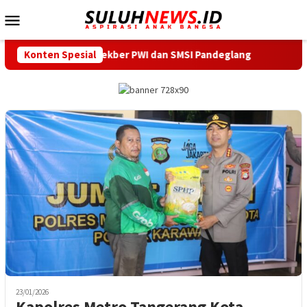
Loncat
Menu
ke
Mobile
konten
tor Sekber PWI dan SMSI Pandeglang
Konten Spesial
Dilantik Serentak,
23/01/2026
Kapolres Metro Tangerang Kota