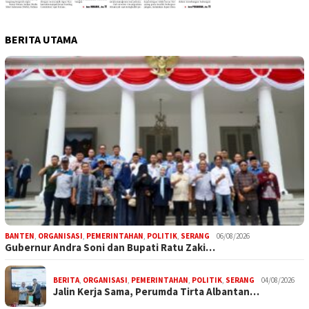
BERITA UTAMA
BANTEN
,
ORGANISASI
,
PEMERINTAHAN
,
POLITIK
,
SERANG
06/08/2026
Gubernur Andra Soni dan Bupati Ratu Zaki…
BERITA
,
ORGANISASI
,
PEMERINTAHAN
,
POLITIK
,
SERANG
04/08/2026
Jalin Kerja Sama, Perumda Tirta Albantan…