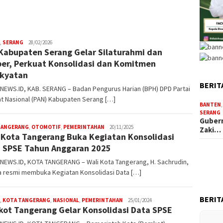
,
SERANG
W4nt0
28/02/2026
Kabupaten Serang Gelar Silaturahmi dan
er, Perkuat Konsolidasi dan Komitmen
kyatan
BERIT
NEWS.ID, KAB. SERANG – Badan Pengurus Harian (BPH) DPD Partai
t Nasional (PAN) Kabupaten Serang […]
BANTEN
SERANG
Gubern
TANGERANG
,
OTOMOTIF
,
PEMERINTAHAN
W4nt0
20/11/2025
Zaki…
 Kota Tangerang Buka Kegiatan Konsolidasi
 SPSE Tahun Anggaran 2025
NEWS.ID, KOTA TANGERANG – Wali Kota Tangerang, H. Sachrudin,
a resmi membuka Kegiatan Konsolidasi Data […]
BERIT
,
KOTA TANGERANG
,
NASIONAL
,
PEMERINTAHAN
W4nt0
25/01/2024
ot Tangerang Gelar Konsolidasi Data SPSE