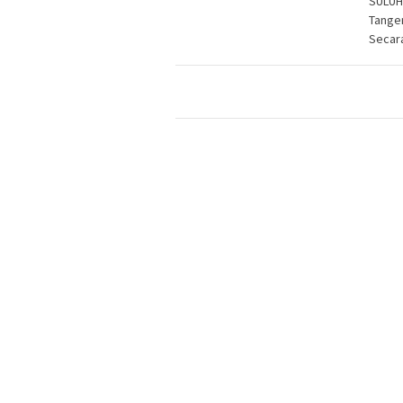
SULUH
Tange
Secar