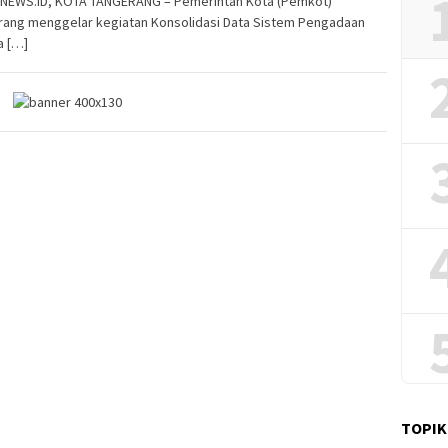
NEWS.ID, KOTA TANGERANG – Pemerintah Kota (Pemkot)
rang menggelar kegiatan Konsolidasi Data Sistem Pengadaan
a […]
TOPIK