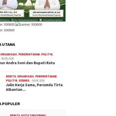
A UTAMA
,
ORGANISASI
,
PEMERINTAHAN
,
POLITIK
,
06/08/2026
ur Andra Soni dan Bupati Ratu
BERITA
,
ORGANISASI
,
PEMERINTAHAN
,
POLITIK
,
SERANG
04/08/2026
Jalin Kerja Sama, Perumda Tirta
Albantan…
A POPULER
BERITA
,
KOTA TANGERANG