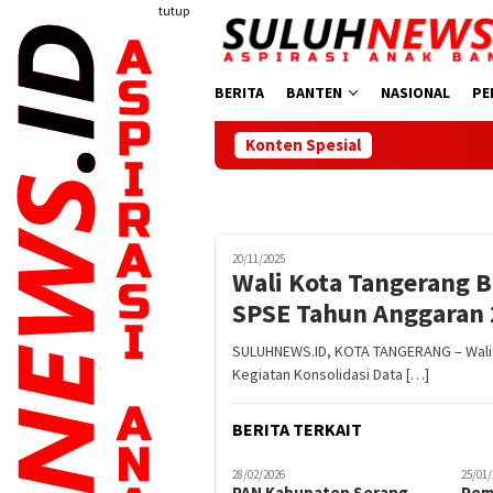
Loncat
tutup
ke
konten
BERITA
BANTEN
NASIONAL
PE
Konten Spesial
20/11/2025
Wali Kota Tangerang B
SPSE Tahun Anggaran
SULUHNEWS.ID, KOTA TANGERANG – Wali 
Kegiatan Konsolidasi Data […]
BERITA TERKAIT
28/02/2026
25/01/
PAN Kabupaten Serang
Pem