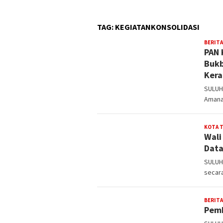
TAG:
KEGIATANKONSOLIDASI
BERITA
PAN 
Bukb
Kera
SULUH
Amana
KOTA 
Wali
Data
SULUH
secar
BERITA
Pemk