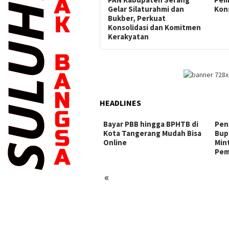
Gelar Silaturahmi dan
Kons
Bukber, Perkuat
Konsolidasi dan Komitmen
Kerakyatan
HEADLINES
Bayar PBB hingga BPHTB di
Peng
Kota Tangerang Mudah Bisa
Bupa
Online
Mint
Pemb
«
. Kapolres Metro
gerang Kota Perkuat
ergi Bersama Sabuk
mtibmas, Dorong Peran
if Masyarakat Jaga
amanan