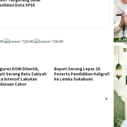
olidasi Data SPSE
urus KONI Dilantik,
Bupati Serang Lepas 20
SDN K
ti Serang Ratu Zakiyah
Peserta Pendidikan Kaligrafi
Jakart
a Intensif Lakukan
ke Lemka Sukabumi
Koper
inaan Cabor
»