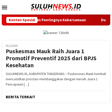
Loncat
Menu
ke
Mobile
konten
ntan Ingatkan Pentingnya Kebersamaan
Konten Spesial
Dukung Gerak Jal
05/12/2025
Puskesmas Mauk Raih Juara 1
Promotif Preventif 2025 dari BPJS
Kesehatan
SULUHNEWS.ID, KABUPATEN TANGERANG – Puskesmas Mauk kembali
mencatatkan prestasi membanggakan dengan meraih Juara 1
Pencapaian […]
BERITA TERKAIT