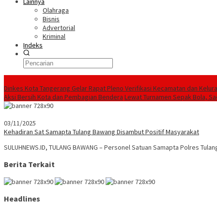
Lainnya
Olahraga
Bisnis
Advertorial
Kriminal
Indeks
Konten Spesial
Dinkes Kota Tangerang Gelar Rapat Pleno Verifikasi Kecamatan dan Kelur
Aksi Bersih Kota dan Pembagian Bendera
Lewat Turnamen Sepak Bola, Sa
03/11/2025
Kehadiran Sat Samapta Tulang Bawang Disambut Positif Masyarakat
SULUHNEWS.ID, TULANG BAWANG – Personel Satuan Samapta Polres Tulan
Berita Terkait
Headlines