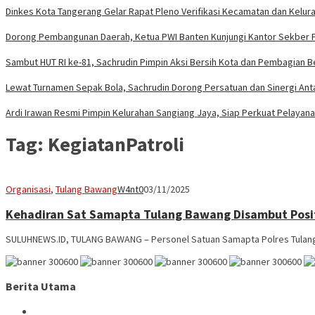
Dinkes Kota Tangerang Gelar Rapat Pleno Verifikasi Kecamatan dan Kelur
Dorong Pembangunan Daerah, Ketua PWI Banten Kunjungi Kantor Sekber 
Sambut HUT RI ke-81, Sachrudin Pimpin Aksi Bersih Kota dan Pembagian 
Lewat Turnamen Sepak Bola, Sachrudin Dorong Persatuan dan Sinergi An
Ardi Irawan Resmi Pimpin Kelurahan Sangiang Jaya, Siap Perkuat Pelayan
Tag:
KegiatanPatroli
Organisasi
,
Tulang Bawang
W4nt0
03/11/2025
Kehadiran Sat Samapta Tulang Bawang Disambut Posi
SULUHNEWS.ID, TULANG BAWANG – Personel Satuan Samapta Polres Tulan
Berita Utama