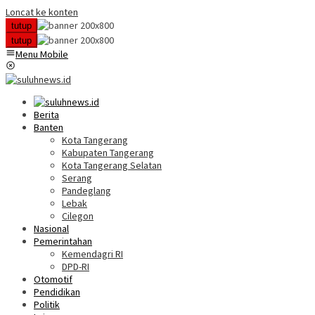
Loncat ke konten
tutup
tutup
Menu Mobile
Berita
Banten
Kota Tangerang
Kabupaten Tangerang
Kota Tangerang Selatan
Serang
Pandeglang
Lebak
Cilegon
Nasional
Pemerintahan
Kemendagri RI
DPD-RI
Otomotif
Pendidikan
Politik