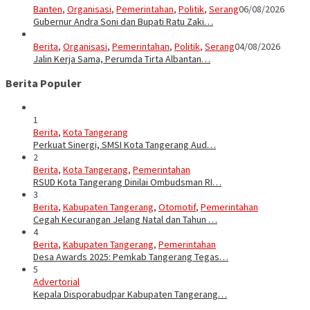
Banten
,
Organisasi
,
Pemerintahan
,
Politik
,
Serang
06/08/2026
Gubernur Andra Soni dan Bupati Ratu Zaki…
Berita
,
Organisasi
,
Pemerintahan
,
Politik
,
Serang
04/08/2026
Jalin Kerja Sama, Perumda Tirta Albantan…
Berita Populer
1
Berita
,
Kota Tangerang
Perkuat Sinergi, SMSI Kota Tangerang Aud…
2
Berita
,
Kota Tangerang
,
Pemerintahan
RSUD Kota Tangerang Dinilai Ombudsman RI…
3
Berita
,
Kabupaten Tangerang
,
Otomotif
,
Pemerintahan
Cegah Kecurangan Jelang Natal dan Tahun …
4
Berita
,
Kabupaten Tangerang
,
Pemerintahan
Desa Awards 2025: Pemkab Tangerang Tegas…
5
Advertorial
Kepala Disporabudpar Kabupaten Tangerang…