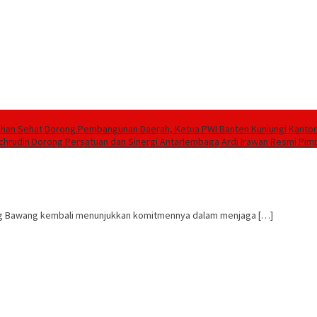
ahan Sehat
Dorong Pembangunan Daerah, Ketua PWI Banten Kunjungi Kantor
chrudin Dorong Persatuan dan Sinergi Antarlembaga
Ardi Irawan Resmi Pim
g Bawang kembali menunjukkan komitmennya dalam menjaga […]