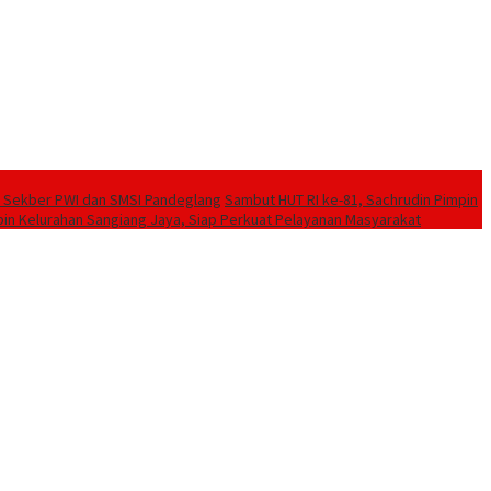
 Sekber PWI dan SMSI Pandeglang
Sambut HUT RI ke-81, Sachrudin Pimpin
pin Kelurahan Sangiang Jaya, Siap Perkuat Pelayanan Masyarakat