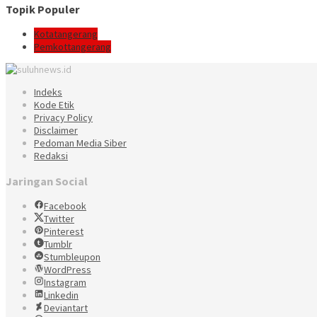
Topik Populer
Kotatangerang
Pemkottangerang
Indeks
Kode Etik
Privacy Policy
Disclaimer
Pedoman Media Siber
Redaksi
Jaringan Social
Facebook
Twitter
Pinterest
Tumblr
Stumbleupon
WordPress
Instagram
Linkedin
Deviantart