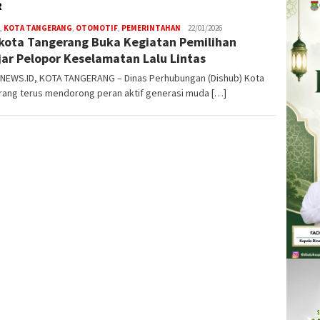
R
,
KOTA TANGERANG
,
OTOMOTIF
,
PEMERINTAHAN
W4nt0
22/01/2026
kota Tangerang Buka Kegiatan Pemilihan
jar Pelopor Keselamatan Lalu Lintas
NEWS.ID, KOTA TANGERANG – Dinas Perhubungan (Dishub) Kota
rang terus mendorong peran aktif generasi muda […]