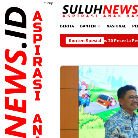
Loncat
tutup
ke
konten
BERITA
BANTEN
NASIONAL
PE
Bupati Serang Lepas 20 Peserta Pendidikan Kaligrafi ke Le
Konten Spesial