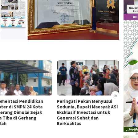
»
ementasi Pendidikan
Peringati Pekan Menyusui
Permu
kter di SMPN 24 Kota
Sedunia, Bupati Maesyal: ASI
Cibod
erang Dimulai Sejak
Eksklusif Investasi untuk
One Da
a Tiba di Gerbang
Generasi Sehat dan
lah
Berkualitas