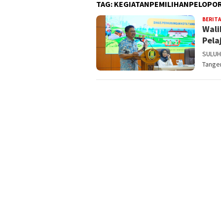
TAG:
KEGIATANPEMILIHANPELOPO
BERITA
Wali
Pela
SULUH
Tange