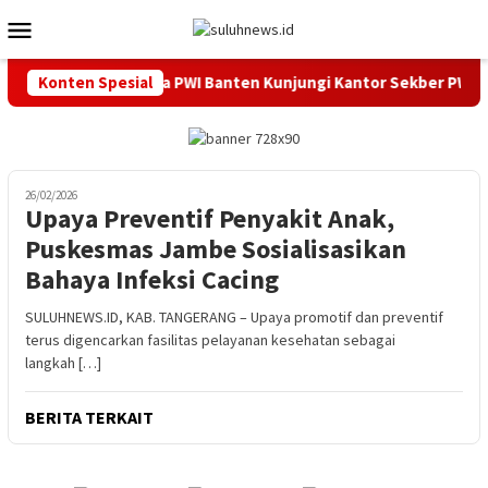
Loncat
Menu
ke
Mobile
konten
n Daerah, Ketua PWI Banten Kunjungi Kantor Sekber PWI dan 
Konten Spesial
26/02/2026
Upaya Preventif Penyakit Anak,
Puskesmas Jambe Sosialisasikan
Bahaya Infeksi Cacing
SULUHNEWS.ID, KAB. TANGERANG – Upaya promotif dan preventif
terus digencarkan fasilitas pelayanan kesehatan sebagai
langkah […]
BERITA TERKAIT