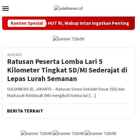
Loncat
Menu
ke
Mobile
konten
lan Sehat Meriahkan HUT RI, Wabup Intan Ingatkan Pentingnya 
Konten Spesial
24/05/2025
Ratusan Peserta Lomba Lari 5
Kilometer Tingkat SD/MI Sederajat di
Lepas Lurah Semanan
SULUHNEWS.ID, JAKARTA – Ratusan Siswa Sekolah Dasar (SD) dan
Madrasah Ibtidaiyah (MI) mengikuti lomba lari […]
BERITA TERKAIT