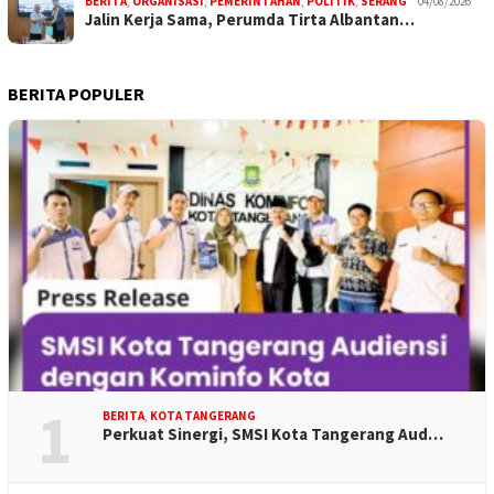
BERITA
,
ORGANISASI
,
PEMERINTAHAN
,
POLITIK
,
SERANG
04/08/2026
Jalin Kerja Sama, Perumda Tirta Albantan…
BERITA POPULER
1
BERITA
,
KOTA TANGERANG
Perkuat Sinergi, SMSI Kota Tangerang Aud…