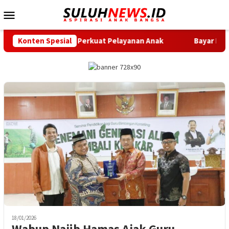
Loncat
Menu
ke
Mobile
konten
 Siap Perkuat Pelayanan Anak
Konten Spesial
Bayar Pajak Kini Makin Mu
18/01/2026
Wabup Najib Hamas Ajak Guru