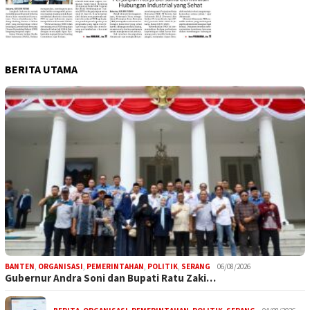
BERITA UTAMA
BANTEN
,
ORGANISASI
,
PEMERINTAHAN
,
POLITIK
,
SERANG
06/08/2026
Gubernur Andra Soni dan Bupati Ratu Zaki…