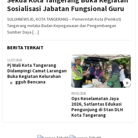
Sosialisasi Jabatan Fungsional Guru
SULUHNEWS.ID, KOTA TANGERANG – Pemerintah Kota (Pemkot)
Tangerang melalui Badan Kepegawaian dan Pengembangan
Sumber Daya […]
BERITA TERKAIT
11/07/2024
1
Pj Wali Kota Tangerang
S
Didampingi Camat Larangan
B
Buka Kegiatan Kelurahan
A
«
»
Tangguh Bencana
09/02/2026
Ops Keselamatan Jaya
2026, Satlantas Edukasi
Pengunjung di Stan DLH
Kota Tangerang