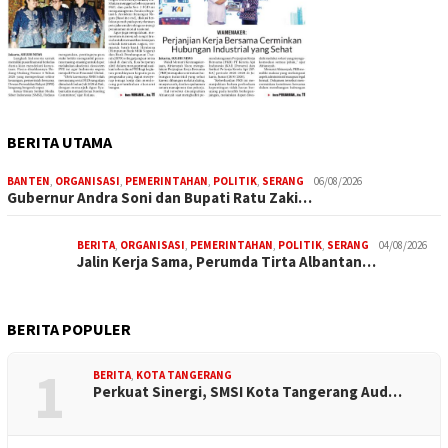
BERITA UTAMA
BANTEN
,
ORGANISASI
,
PEMERINTAHAN
,
POLITIK
,
SERANG
06/08/2026
Gubernur Andra Soni dan Bupati Ratu Zaki…
BERITA
,
ORGANISASI
,
PEMERINTAHAN
,
POLITIK
,
SERANG
04/08/2026
Jalin Kerja Sama, Perumda Tirta Albantan…
BERITA POPULER
1
BERITA
,
KOTA TANGERANG
Perkuat Sinergi, SMSI Kota Tangerang Aud…