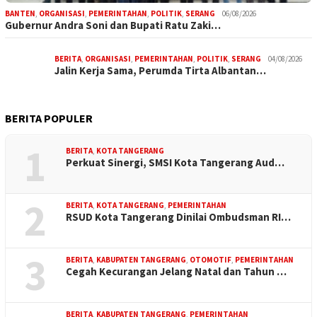
BANTEN
,
ORGANISASI
,
PEMERINTAHAN
,
POLITIK
,
SERANG
06/08/2026
Gubernur Andra Soni dan Bupati Ratu Zaki…
BERITA
,
ORGANISASI
,
PEMERINTAHAN
,
POLITIK
,
SERANG
04/08/2026
Jalin Kerja Sama, Perumda Tirta Albantan…
BERITA POPULER
1
BERITA
,
KOTA TANGERANG
Perkuat Sinergi, SMSI Kota Tangerang Aud…
2
BERITA
,
KOTA TANGERANG
,
PEMERINTAHAN
RSUD Kota Tangerang Dinilai Ombudsman RI…
3
BERITA
,
KABUPATEN TANGERANG
,
OTOMOTIF
,
PEMERINTAHAN
Cegah Kecurangan Jelang Natal dan Tahun …
BERITA
,
KABUPATEN TANGERANG
,
PEMERINTAHAN