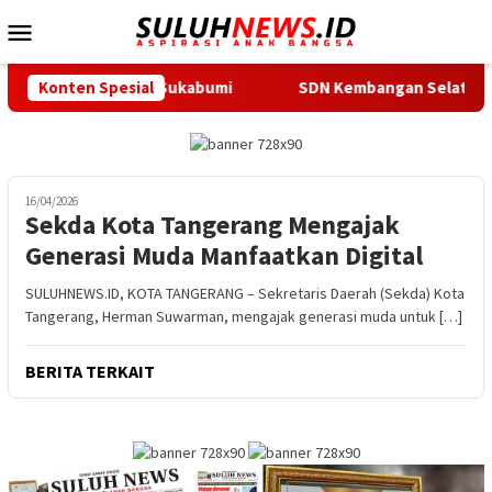
Loncat
Menu
ke
Mobile
konten
ke Lemka Sukabumi
Konten Spesial
SDN Kembangan Selatan 01 Jakarta Bar
16/04/2026
Sekda Kota Tangerang Mengajak
Generasi Muda Manfaatkan Digital
SULUHNEWS.ID, KOTA TANGERANG – Sekretaris Daerah (Sekda) Kota
Tangerang, Herman Suwarman, mengajak generasi muda untuk […]
BERITA TERKAIT