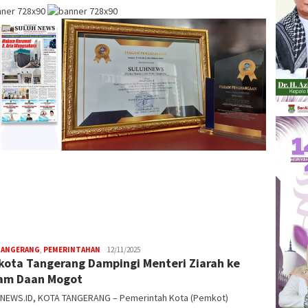
TANGERANG
,
PEMERINTAHAN
W4nt0
12/11/2025
kota Tangerang Dampingi Menteri Ziarah ke
am Daan Mogot
NEWS.ID, KOTA TANGERANG – Pemerintah Kota (Pemkot)