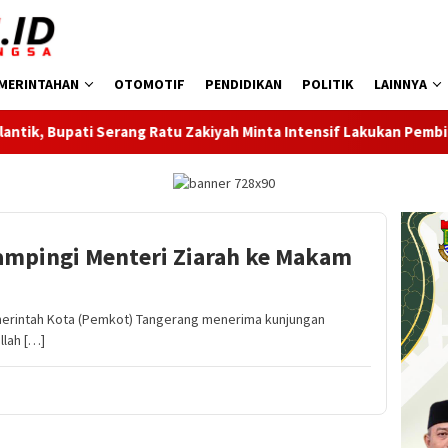
MERINTAHAN
OTOMOTIF
PENDIDIKAN
POLITIK
LAINNYA
 Ratu Zakiyah Minta Intensif Lakukan Pembinaan Cabor
Bu
ampingi Menteri Ziarah ke Makam
rintah Kota (Pemkot) Tangerang menerima kunjungan
llah […]