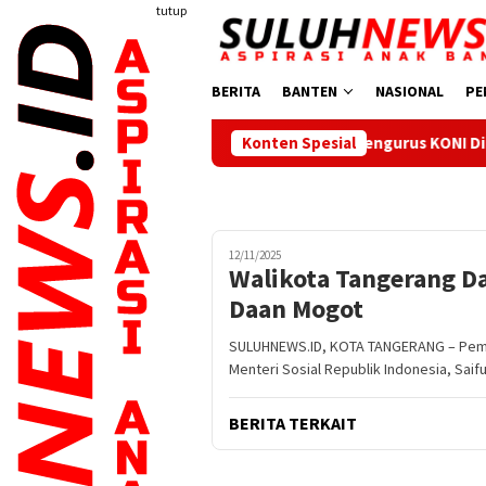
Loncat
tutup
ke
konten
BERITA
BANTEN
NASIONAL
PE
Pengurus KONI Dilantik, Bupati Serang
Konten Spesial
12/11/2025
Walikota Tangerang D
Daan Mogot
SULUHNEWS.ID, KOTA TANGERANG – Peme
Menteri Sosial Republik Indonesia, Saifu
BERITA TERKAIT