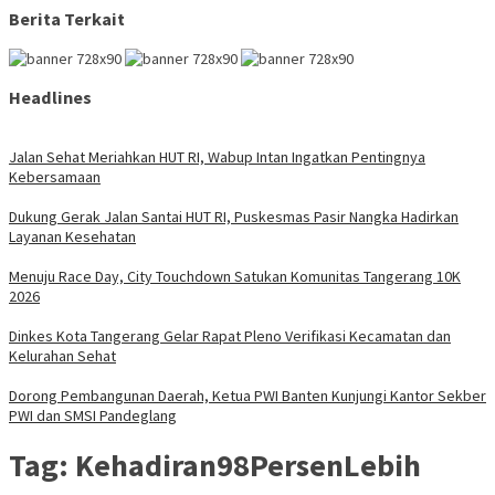
Berita Terkait
Headlines
Jalan Sehat Meriahkan HUT RI, Wabup Intan Ingatkan Pentingnya
Kebersamaan
Dukung Gerak Jalan Santai HUT RI, Puskesmas Pasir Nangka Hadirkan
Layanan Kesehatan
Menuju Race Day, City Touchdown Satukan Komunitas Tangerang 10K
2026
Dinkes Kota Tangerang Gelar Rapat Pleno Verifikasi Kecamatan dan
Kelurahan Sehat
Dorong Pembangunan Daerah, Ketua PWI Banten Kunjungi Kantor Sekber
PWI dan SMSI Pandeglang
Tag:
Kehadiran98PersenLebih