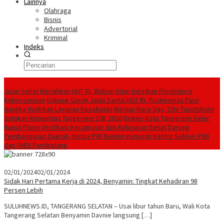
Lainnya
Olahraga
Bisnis
Advertorial
Kriminal
Indeks
Konten Spesial
Jalan Sehat Meriahkan HUT RI, Wabup Intan Ingatkan Pentingnya
Kebersamaan
Dukung Gerak Jalan Santai HUT RI, Puskesmas Pasir
Nangka Hadirkan Layanan Kesehatan
Menuju Race Day, City Touchdown
Satukan Komunitas Tangerang 10K 2026
Dinkes Kota Tangerang Gelar
Rapat Pleno Verifikasi Kecamatan dan Kelurahan Sehat
Dorong
Pembangunan Daerah, Ketua PWI Banten Kunjungi Kantor Sekber PWI
dan SMSI Pandeglang
02/01/2024
02/01/2024
Sidak Hari Pertama Kerja di 2024, Benyamin: Tingkat Kehadiran 98
Persen Lebih
SULUHNEWS.ID, TANGERANG SELATAN – Usai libur tahun Baru, Wali Kota
Tangerang Selatan Benyamin Davnie langsung […]