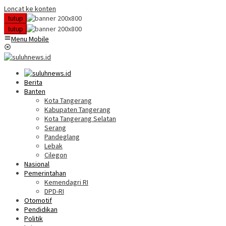
Loncat ke konten
tutup
tutup
Menu Mobile
Berita
Banten
Kota Tangerang
Kabupaten Tangerang
Kota Tangerang Selatan
Serang
Pandeglang
Lebak
Cilegon
Nasional
Pemerintahan
Kemendagri RI
DPD-RI
Otomotif
Pendidikan
Politik