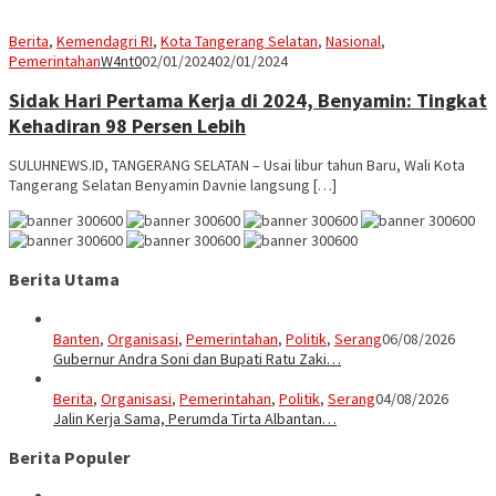
Berita
,
Kemendagri RI
,
Kota Tangerang Selatan
,
Nasional
,
Pemerintahan
W4nt0
02/01/2024
02/01/2024
Sidak Hari Pertama Kerja di 2024, Benyamin: Tingkat
Kehadiran 98 Persen Lebih
SULUHNEWS.ID, TANGERANG SELATAN – Usai libur tahun Baru, Wali Kota
Tangerang Selatan Benyamin Davnie langsung […]
Berita Utama
Banten
,
Organisasi
,
Pemerintahan
,
Politik
,
Serang
06/08/2026
Gubernur Andra Soni dan Bupati Ratu Zaki…
Berita
,
Organisasi
,
Pemerintahan
,
Politik
,
Serang
04/08/2026
Jalin Kerja Sama, Perumda Tirta Albantan…
Berita Populer