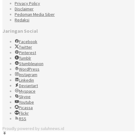
Privacy Policy
Disclaimer
Pedoman Media Siber
Redaksi
Jaringan Social
Facebook
Twitter
Pinterest
Tumblr
Stumbleupon
WordPress
Instagram
Linkedin
Deviantart
Myspace
Skype
Youtube
Picassa
Flickr
RSS
Proudly powered by suluhnews.id