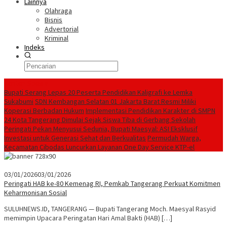
Lainnya
Olahraga
Bisnis
Advertorial
Kriminal
Indeks
Konten Spesial
Bupati Serang Lepas 20 Peserta Pendidikan Kaligrafi ke Lemka
Sukabumi
SDN Kembangan Selatan 01 Jakarta Barat Resmi Miliki
Koperasi Berbadan Hukum
Implementasi Pendidikan Karakter di SMPN
24 Kota Tangerang Dimulai Sejak Siswa Tiba di Gerbang Sekolah
Peringati Pekan Menyusui Sedunia, Bupati Maesyal: ASI Eksklusif
Investasi untuk Generasi Sehat dan Berkualitas
Permudah Warga,
Kecamatan Cibodas Luncurkan Layanan One Day Service KTP-el
03/01/2026
03/01/2026
Peringati HAB ke-80 Kemenag RI, Pemkab Tangerang Perkuat Komitmen
Keharmonisan Sosial
SULUHNEWS.ID, TANGERANG — Bupati Tangerang Moch. Maesyal Rasyid
memimpin Upacara Peringatan Hari Amal Bakti (HAB) […]