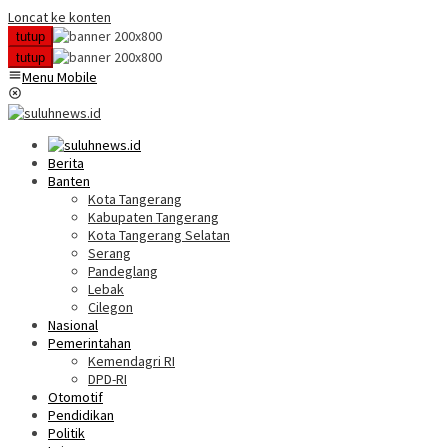
Loncat ke konten
tutup
tutup
Menu Mobile
Berita
Banten
Kota Tangerang
Kabupaten Tangerang
Kota Tangerang Selatan
Serang
Pandeglang
Lebak
Cilegon
Nasional
Pemerintahan
Kemendagri RI
DPD-RI
Otomotif
Pendidikan
Politik