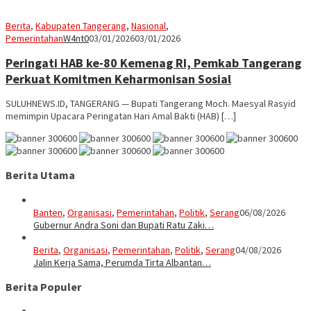
Berita
,
Kabupaten Tangerang
,
Nasional
,
Pemerintahan
W4nt0
03/01/2026
03/01/2026
Peringati HAB ke-80 Kemenag RI, Pemkab Tangerang
Perkuat Komitmen Keharmonisan Sosial
SULUHNEWS.ID, TANGERANG — Bupati Tangerang Moch. Maesyal Rasyid
memimpin Upacara Peringatan Hari Amal Bakti (HAB) […]
Berita Utama
Banten
,
Organisasi
,
Pemerintahan
,
Politik
,
Serang
06/08/2026
Gubernur Andra Soni dan Bupati Ratu Zaki…
Berita
,
Organisasi
,
Pemerintahan
,
Politik
,
Serang
04/08/2026
Jalin Kerja Sama, Perumda Tirta Albantan…
Berita Populer