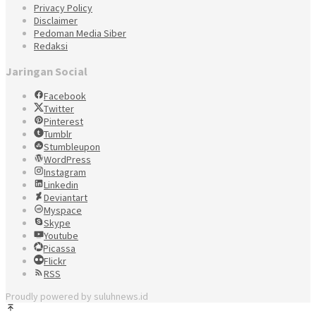
Privacy Policy
Disclaimer
Pedoman Media Siber
Redaksi
Jaringan Social
Facebook
Twitter
Pinterest
Tumblr
Stumbleupon
WordPress
Instagram
Linkedin
Deviantart
Myspace
Skype
Youtube
Picassa
Flickr
RSS
Proudly powered by suluhnews.id