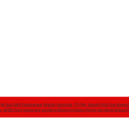
PWI dan SMSI Pandeglang
Dilantik Serentak, TP PKK, Bunda PAUD dan Bund
, BPBD Kota Tangerang Ingatkan Bahaya Puntung Rokok dan Botol Bekas 