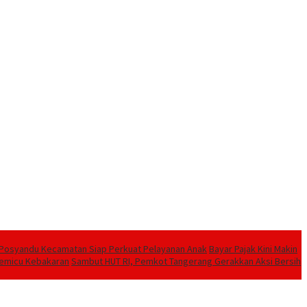
a Posyandu Kecamatan Siap Perkuat Pelayanan Anak
Bayar Pajak Kini Makin
Pemicu Kebakaran
Sambut HUT RI, Pemkot Tangerang Gerakkan Aksi Bersih