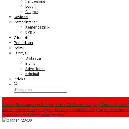
Pandeglang
Lebak
Cilegon
Nasional
Pemerintahan
Kemendagri RI
DPD-RI
Otomotif
Pendidikan
Politik
Lainnya
Olahraga
Bisnis
Advertorial
Kriminal
Indeks
Konten Spesial
Dorong Pembangunan Daerah, Ketua PWI Banten Kunjungi Kantor Sekber 
Mudah, Pemkot Tangerang Sediakan Beragam Kanal Digital
Musim Kemarau
Lingkungan dan Pembagian Bendera