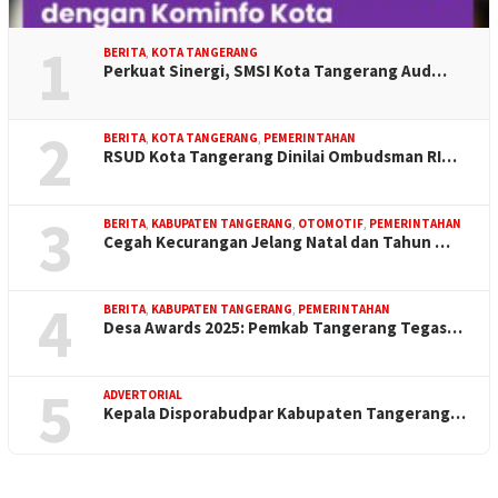
1
BERITA
,
KOTA TANGERANG
Perkuat Sinergi, SMSI Kota Tangerang Aud…
2
BERITA
,
KOTA TANGERANG
,
PEMERINTAHAN
RSUD Kota Tangerang Dinilai Ombudsman RI…
3
BERITA
,
KABUPATEN TANGERANG
,
OTOMOTIF
,
PEMERINTAHAN
Cegah Kecurangan Jelang Natal dan Tahun …
4
BERITA
,
KABUPATEN TANGERANG
,
PEMERINTAHAN
Desa Awards 2025: Pemkab Tangerang Tegas…
5
ADVERTORIAL
Kepala Disporabudpar Kabupaten Tangerang…