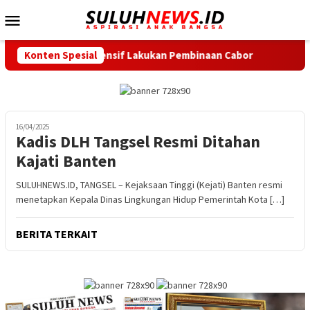
Loncat
Menu
ke
Mobile
konten
 Minta Intensif Lakukan Pembinaan Cabor
Konten Spesial
Bupati Serang L
16/04/2025
Kadis DLH Tangsel Resmi Ditahan
Kajati Banten
SULUHNEWS.ID, TANGSEL – Kejaksaan Tinggi (Kejati) Banten resmi
menetapkan Kepala Dinas Lingkungan Hidup Pemerintah Kota […]
BERITA TERKAIT