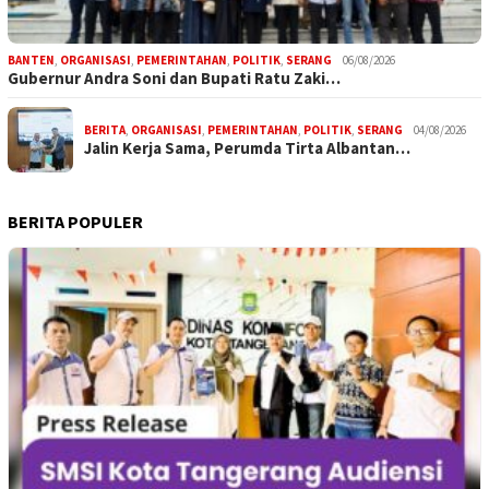
BANTEN
,
ORGANISASI
,
PEMERINTAHAN
,
POLITIK
,
SERANG
06/08/2026
Gubernur Andra Soni dan Bupati Ratu Zaki…
BERITA
,
ORGANISASI
,
PEMERINTAHAN
,
POLITIK
,
SERANG
04/08/2026
Jalin Kerja Sama, Perumda Tirta Albantan…
BERITA POPULER