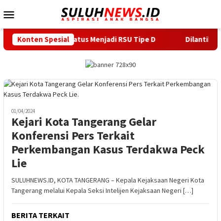
Loncat
Menu
ke
Mobile
konten
smi Naik Status Menjadi RSU Tipe D
Konten Spesial
Dilantik Wabup Seran
01/04/2024
Kejari Kota Tangerang Gelar
Konferensi Pers Terkait
Perkembangan Kasus Terdakwa Peck
Lie
SULUHNEWS.ID, KOTA TANGERANG – Kepala Kejaksaan Negeri Kota
Tangerang melalui Kepala Seksi Intelijen Kejaksaan Negeri […]
BERITA TERKAIT