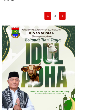
1
2
»