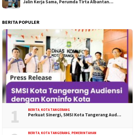
Jalin Kerja Sama, Perumda Tirta Albantan…
BERITA POPULER
1
BERITA
,
KOTA TANGERANG
Perkuat Sinergi, SMSI Kota Tangerang Aud…
BERITA
,
KOTA TANGERANG
,
PEMERINTAHAN