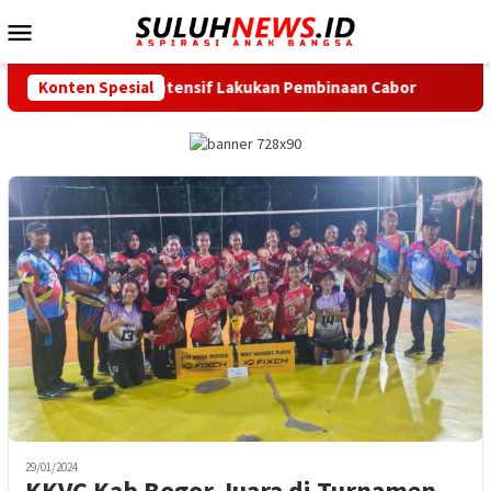
Loncat
Menu
ke
Mobile
konten
Minta Intensif Lakukan Pembinaan Cabor
Konten Spesial
Bupati Serang Le
29/01/2024
KKVC Kab Bogor Juara di Turnamen