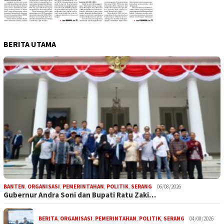
BERITA UTAMA
BANTEN
,
ORGANISASI
,
PEMERINTAHAN
,
POLITIK
,
SERANG
06/08/2026
Gubernur Andra Soni dan Bupati Ratu Zaki…
BERITA
,
ORGANISASI
,
PEMERINTAHAN
,
POLITIK
,
SERANG
04/08/2026