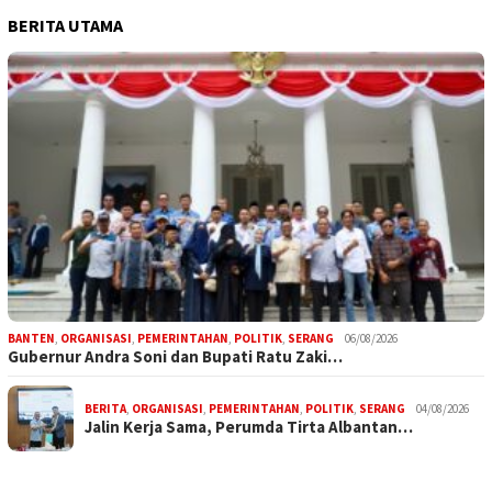
BERITA UTAMA
BANTEN
,
ORGANISASI
,
PEMERINTAHAN
,
POLITIK
,
SERANG
06/08/2026
Gubernur Andra Soni dan Bupati Ratu Zaki…
BERITA
,
ORGANISASI
,
PEMERINTAHAN
,
POLITIK
,
SERANG
04/08/2026
Jalin Kerja Sama, Perumda Tirta Albantan…