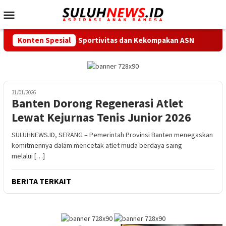
Loncat
Menu
ke
Mobile
konten
 Tekankan Sportivitas dan Kekompakan ASN
Konten Spesial
Jalan M. Toh
31/01/2026
Banten Dorong Regenerasi Atlet
Lewat Kejurnas Tenis Junior 2026
SULUHNEWS.ID, SERANG – Pemerintah Provinsi Banten menegaskan
komitmennya dalam mencetak atlet muda berdaya saing
melalui […]
BERITA TERKAIT