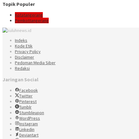
Topik Populer
Kotatangerang
Pemkottangerang
Indeks
Kode Etik
Privacy Policy
Disclaimer
Pedoman Media Siber
Redaksi
Jaringan Social
Facebook
Twitter
Pinterest
Tumblr
Stumbleupon
WordPress
Instagram
Linkedin
Deviantart