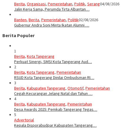
Berita
,
Organisasi
,
Pemerintahan
,
Politik
,
Serang
04/08/2026
Jalin Kerja Sama, Perumda Tirta Albantan…
Banten
,
Berita
,
Pemerintahan
,
Politik
02/08/2026
Gubernur Andra Soni Minta Ikatan Alumni …
Berita Populer
1
Berita
,
Kota Tangerang
Perkuat Sinergi, SMSI Kota Tangerang Aud…
2
Berita
,
Kota Tangerang
,
Pemerintahan
RSUD Kota Tangerang Dinilai Ombudsman RI…
3
Berita
,
Kabupaten Tangerang
,
Otomotif
,
Pemerintahan
Cegah Kecurangan Jelang Natal dan Tahun …
4
Berita
,
Kabupaten Tangerang
,
Pemerintahan
Desa Awards 2025: Pemkab Tangerang Tegas…
5
Advertorial
Kepala Disporabudpar Kabupaten Tangerang…