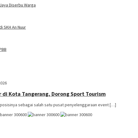
 Jaya Diserbu Warga
di SKH An Nuur
 PBB
2026
r di Kota Tangerang, Dorong Sport Tourism
sisinya sebagai salah satu pusat penyelenggaraan event […]