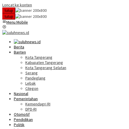
Loncat ke konten
tutup
tutup
Menu Mobile
Berita
Banten
Kota Tangerang
Kabupaten Tangerang
Kota Tangerang Selatan
Serang
Pandeglang
Lebak
Cilegon
Nasional
Pemerintahan
Kemendagri RI
DPD-RI
Otomotif
Pendidikan
Politik