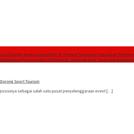
 Jaya Diserbu Warga
Sambut HUT RI, Pemkot Tangerang Gencarkan Pembers
ta Dukungan Pusat
Sambut HUT RI Ke-81, Bapenda Kota Tangerang Berikan D
, Dorong Sport Tourism
sisinya sebagai salah satu pusat penyelenggaraan event […]