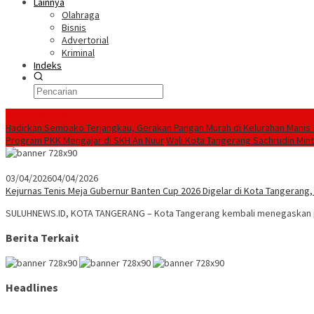
Lainnya
Olahraga
Bisnis
Advertorial
Kriminal
Indeks
Konten Spesial
Hadirkan Sembako Terjangkau, Gerakan Pangan Murah di Kelurahan Manis
Program PKK Mengajar di SKH An Nuur
Wali Kota Tangerang Sachrudin Min
03/04/2026
04/04/2026
Kejurnas Tenis Meja Gubernur Banten Cup 2026 Digelar di Kota Tangerang
SULUHNEWS.ID, KOTA TANGERANG – Kota Tangerang kembali menegaskan po
Berita Terkait
Headlines