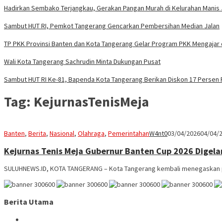
Hadirkan Sembako Terjangkau, Gerakan Pangan Murah di Kelurahan Manis
Sambut HUT RI, Pemkot Tangerang Gencarkan Pembersihan Median Jalan
TP PKK Provinsi Banten dan Kota Tangerang Gelar Program PKK Mengajar 
Wali Kota Tangerang Sachrudin Minta Dukungan Pusat
Sambut HUT RI Ke-81, Bapenda Kota Tangerang Berikan Diskon 17 Persen
Tag:
KejurnasTenisMeja
Banten
,
Berita
,
Nasional
,
Olahraga
,
Pemerintahan
W4nt0
03/04/2026
04/04/
Kejurnas Tenis Meja Gubernur Banten Cup 2026 Digela
SULUHNEWS.ID, KOTA TANGERANG – Kota Tangerang kembali menegaskan po
Berita Utama