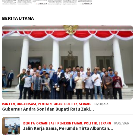
BERITA UTAMA
BANTEN
,
ORGANISASI
,
PEMERINTAHAN
,
POLITIK
,
SERANG
06/08/2026
Gubernur Andra Soni dan Bupati Ratu Zaki…
BERITA
,
ORGANISASI
,
PEMERINTAHAN
,
POLITIK
,
SERANG
04/08/2026
Jalin Kerja Sama, Perumda Tirta Albantan…