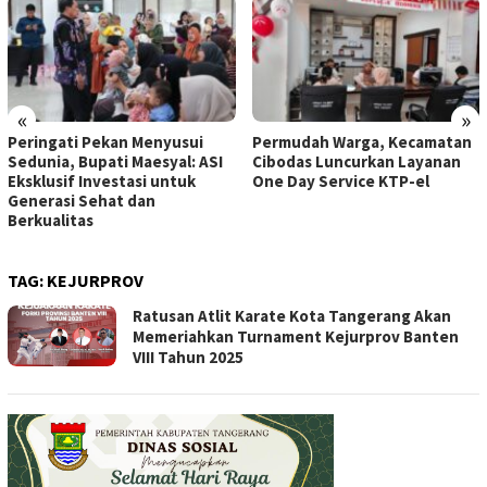
«
»
Peringati Pekan Menyusui
Permudah Warga, Kecamatan
Sedunia, Bupati Maesyal: ASI
Cibodas Luncurkan Layanan
Eksklusif Investasi untuk
One Day Service KTP-el
Generasi Sehat dan
Berkualitas
TAG:
KEJURPROV
Ratusan Atlit Karate Kota Tangerang Akan
Memeriahkan Turnament Kejurprov Banten
VIII Tahun 2025