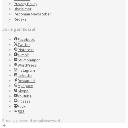
Privacy Policy
Disclaimer
Pedoman Media Siber
Redaksi
Jaringan Social
Facebook
Twitter
Pinterest
Tumblr
Stumbleupon
WordPress
Instagram
Linkedin
Deviantart
Myspace
Skype
Youtube
Picassa
Flickr
RSS
Proudly powered by suluhnews.id