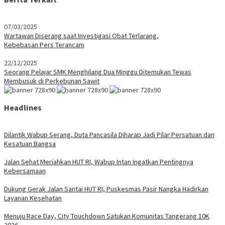
07/03/2025
Wartawan Diserang saat Investigasi Obat Terlarang,
Kebebasan Pers Terancam
22/12/2025
Seorang Pelajar SMK Menghilang Dua Minggu Ditemukan Tewas
Membusuk di Perkebunan Sawit
Headlines
Dilantik Wabup Serang, Duta Pancasila Diharap Jadi Pilar Persatuan dan
Kesatuan Bangsa
Jalan Sehat Meriahkan HUT RI, Wabup Intan Ingatkan Pentingnya
Kebersamaan
Dukung Gerak Jalan Santai HUT RI, Puskesmas Pasir Nangka Hadirkan
Layanan Kesehatan
Menuju Race Day, City Touchdown Satukan Komunitas Tangerang 10K
2026