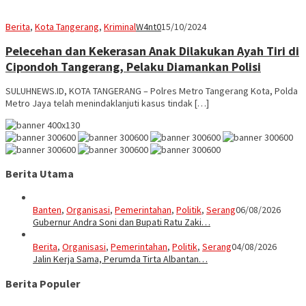
Berita
,
Kota Tangerang
,
Kriminal
W4nt0
15/10/2024
Pelecehan dan Kekerasan Anak Dilakukan Ayah Tiri di
Cipondoh Tangerang, Pelaku Diamankan Polisi
SULUHNEWS.ID, KOTA TANGERANG – Polres Metro Tangerang Kota, Polda
Metro Jaya telah menindaklanjuti kasus tindak […]
Berita Utama
Banten
,
Organisasi
,
Pemerintahan
,
Politik
,
Serang
06/08/2026
Gubernur Andra Soni dan Bupati Ratu Zaki…
Berita
,
Organisasi
,
Pemerintahan
,
Politik
,
Serang
04/08/2026
Jalin Kerja Sama, Perumda Tirta Albantan…
Berita Populer