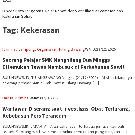
Dinkes Kota Tangerang Gelar Rapat Pleno Verifikasi Kecamatan dan
Kelurahan Sehat
Tag:
Kekerasan
Kriminal
,
Lampung
,
Organisasi
,
Tulang Bawang
W4nt0
22/12/2025
Seorang Pelajar SMK Menghilang Dua Minggu
Ditemukan Tewas Membusuk di Perkebunan Sawit
SULUHNEWS. ID, TULANGBAWANG Minggu (21/12/2025) – Misteri hilangnya
seorang pelajar SMK di Kabupaten Tulang Bawang […]
Berita
,
Kriminal
W4nt0
07/03/2025
Wartawan Diserang saat Investigasi Obat Terlarang,
Kebebasan Pers Terancam
SULUHNEWS.ID, JAKARTA – Aksi kekerasan terhadap jurnalis kembali
terjadi. Seorang wartawan media online mengalami penganiayaan […]