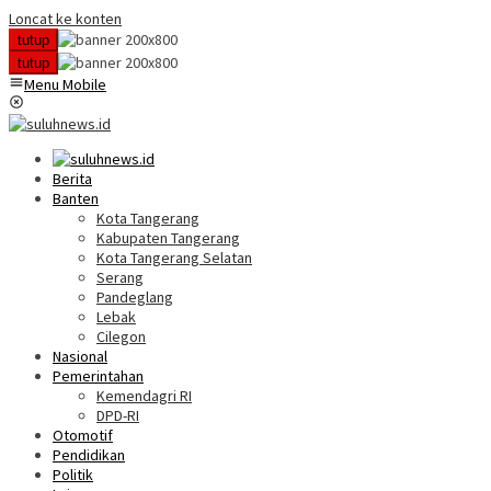
Loncat ke konten
tutup
tutup
Menu Mobile
Berita
Banten
Kota Tangerang
Kabupaten Tangerang
Kota Tangerang Selatan
Serang
Pandeglang
Lebak
Cilegon
Nasional
Pemerintahan
Kemendagri RI
DPD-RI
Otomotif
Pendidikan
Politik