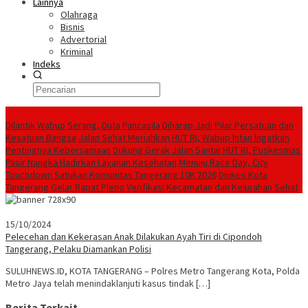
Lainnya
Olahraga
Bisnis
Advertorial
Kriminal
Indeks
Konten Spesial
Dilantik Wabup Serang, Duta Pancasila Diharap Jadi Pilar Persatuan dan
Kesatuan Bangsa
Jalan Sehat Meriahkan HUT RI, Wabup Intan Ingatkan
Pentingnya Kebersamaan
Dukung Gerak Jalan Santai HUT RI, Puskesmas
Pasir Nangka Hadirkan Layanan Kesehatan
Menuju Race Day, City
Touchdown Satukan Komunitas Tangerang 10K 2026
Dinkes Kota
Tangerang Gelar Rapat Pleno Verifikasi Kecamatan dan Kelurahan Sehat
15/10/2024
Pelecehan dan Kekerasan Anak Dilakukan Ayah Tiri di Cipondoh
Tangerang, Pelaku Diamankan Polisi
SULUHNEWS.ID, KOTA TANGERANG – Polres Metro Tangerang Kota, Polda
Metro Jaya telah menindaklanjuti kasus tindak […]
Berita Terkait