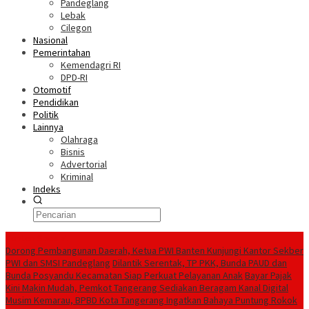
Pandeglang
Lebak
Cilegon
Nasional
Pemerintahan
Kemendagri RI
DPD-RI
Otomotif
Pendidikan
Politik
Lainnya
Olahraga
Bisnis
Advertorial
Kriminal
Indeks
Konten Spesial
Dorong Pembangunan Daerah, Ketua PWI Banten Kunjungi Kantor Sekber
PWI dan SMSI Pandeglang
Dilantik Serentak, TP PKK, Bunda PAUD dan
Bunda Posyandu Kecamatan Siap Perkuat Pelayanan Anak
Bayar Pajak
Kini Makin Mudah, Pemkot Tangerang Sediakan Beragam Kanal Digital
Musim Kemarau, BPBD Kota Tangerang Ingatkan Bahaya Puntung Rokok