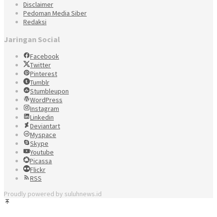
Disclaimer
Pedoman Media Siber
Redaksi
Jaringan Social
Facebook
Twitter
Pinterest
Tumblr
Stumbleupon
WordPress
Instagram
Linkedin
Deviantart
Myspace
Skype
Youtube
Picassa
Flickr
RSS
Proudly powered by suluhnews.id