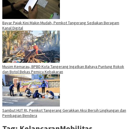
Bayar Pajak Kini Makin Mudah, Pemkot Tangerang Sediakan Beragam
Kanal Digital
Musim Kemarau, BPBD Kota Tangerang Ingatkan Bahaya Puntung Rokok
dan Botol Bekas Pemicu Kebakaran
Sambut HUT RI, Pemkot Tangerang Gerakkan Aksi Bersih Lingkungan dan
Pembagian Bendera
Tag:
KelancaranMobilitas