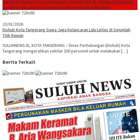
dan Botol Bekas Pemicu Kebakaran
Sambut HUT RI, Pemkot Tangerang
Gerakkan Aksi Bersih Lingkungan dan Pembagian Bendera
23/01/2026
Dishub Kota Tangerang Siaga Jaga Kelancaran Lalu Lintas di Sejumlah
Titik Rawan
SULUHNEWS.ID, KOTA TANGERANG – Dinas Perhubungan (Dishub) Kota
Tangerang mengerahkan sekitar 200 personel untuk melakukan […]
Berita Terkait