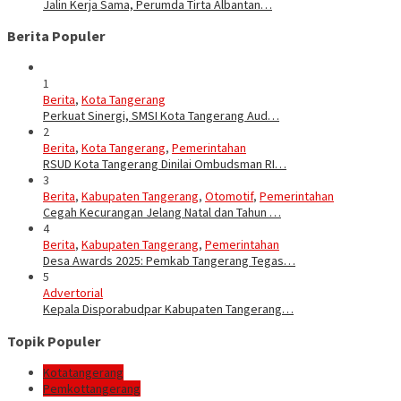
Jalin Kerja Sama, Perumda Tirta Albantan…
Berita Populer
1
Berita
,
Kota Tangerang
Perkuat Sinergi, SMSI Kota Tangerang Aud…
2
Berita
,
Kota Tangerang
,
Pemerintahan
RSUD Kota Tangerang Dinilai Ombudsman RI…
3
Berita
,
Kabupaten Tangerang
,
Otomotif
,
Pemerintahan
Cegah Kecurangan Jelang Natal dan Tahun …
4
Berita
,
Kabupaten Tangerang
,
Pemerintahan
Desa Awards 2025: Pemkab Tangerang Tegas…
5
Advertorial
Kepala Disporabudpar Kabupaten Tangerang…
Topik Populer
Kotatangerang
Pemkottangerang