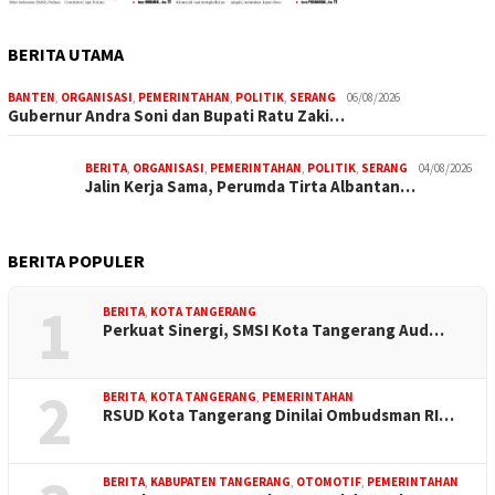
BERITA UTAMA
BANTEN
,
ORGANISASI
,
PEMERINTAHAN
,
POLITIK
,
SERANG
06/08/2026
Gubernur Andra Soni dan Bupati Ratu Zaki…
BERITA
,
ORGANISASI
,
PEMERINTAHAN
,
POLITIK
,
SERANG
04/08/2026
Jalin Kerja Sama, Perumda Tirta Albantan…
BERITA POPULER
1
BERITA
,
KOTA TANGERANG
Perkuat Sinergi, SMSI Kota Tangerang Aud…
2
BERITA
,
KOTA TANGERANG
,
PEMERINTAHAN
RSUD Kota Tangerang Dinilai Ombudsman RI…
BERITA
,
KABUPATEN TANGERANG
,
OTOMOTIF
,
PEMERINTAHAN