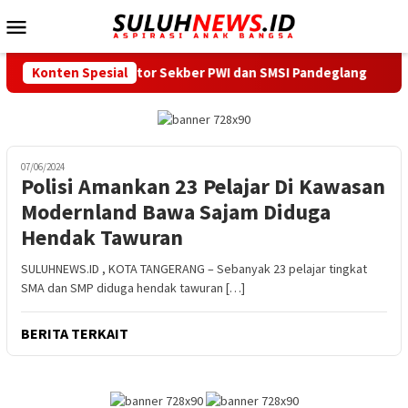
Loncat
Menu
ke
Mobile
konten
jungi Kantor Sekber PWI dan SMSI Pandeglang
Konten Spesial
Ardi Iraw
07/06/2024
Polisi Amankan 23 Pelajar Di Kawasan
Modernland Bawa Sajam Diduga
Hendak Tawuran
SULUHNEWS.ID , KOTA TANGERANG – Sebanyak 23 pelajar tingkat
SMA dan SMP diduga hendak tawuran […]
BERITA TERKAIT