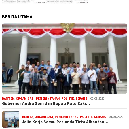
BERITA UTAMA
BANTEN
,
ORGANISASI
,
PEMERINTAHAN
,
POLITIK
,
SERANG
06/08/2026
Gubernur Andra Soni dan Bupati Ratu Zaki…
BERITA
,
ORGANISASI
,
PEMERINTAHAN
,
POLITIK
,
SERANG
04/08/2026
Jalin Kerja Sama, Perumda Tirta Albantan…