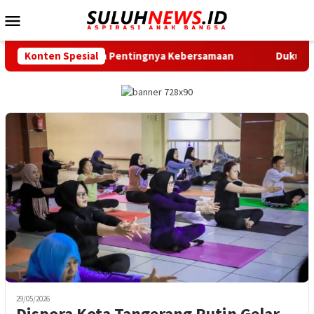
Loncat
Menu
ke
Mobile
konten
n Ingatkan Pentingnya Kebersamaan
Konten Spesial
Dukung Gerak Jalan 
29/05/2026
Dispora Kota Tangerang Rutin Gelar