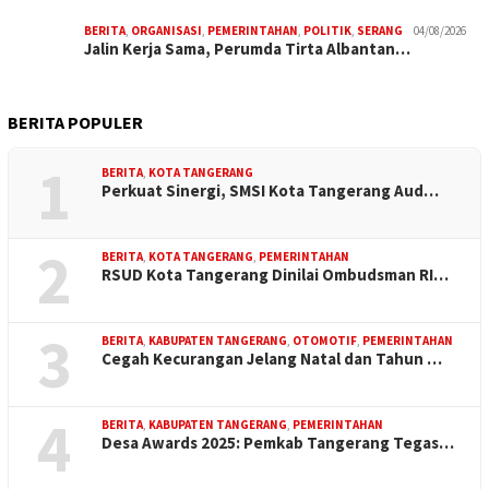
BERITA
,
ORGANISASI
,
PEMERINTAHAN
,
POLITIK
,
SERANG
04/08/2026
Jalin Kerja Sama, Perumda Tirta Albantan…
BERITA POPULER
1
BERITA
,
KOTA TANGERANG
Perkuat Sinergi, SMSI Kota Tangerang Aud…
2
BERITA
,
KOTA TANGERANG
,
PEMERINTAHAN
RSUD Kota Tangerang Dinilai Ombudsman RI…
3
BERITA
,
KABUPATEN TANGERANG
,
OTOMOTIF
,
PEMERINTAHAN
Cegah Kecurangan Jelang Natal dan Tahun …
4
BERITA
,
KABUPATEN TANGERANG
,
PEMERINTAHAN
Desa Awards 2025: Pemkab Tangerang Tegas…