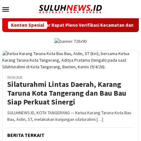
Loncat
Menu
ke
Mobile
konten
ota Tangerang Gelar Rapat Pleno Verifikasi Kecamatan dan Kelu
Konten Spesial
09/04/2026
Silaturahmi Lintas Daerah, Karang
Taruna Kota Tangerang dan Bau Bau
Siap Perkuat Sinergi
SULUHNEWS.ID, KOTA TANGERANG — Ketua Karang Taruna Kota Bau
Bau, Aidin, ST, melakukan kunjungan silaturahmi […]
BERITA TERKAIT