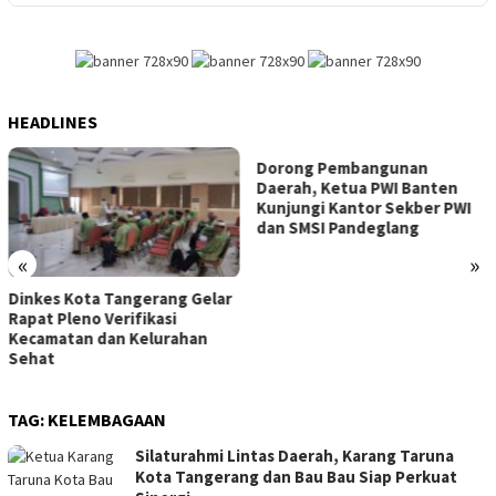
HEADLINES
Dorong Pembangunan
Ardi Irawan Resmi Pimpin
Daerah, Ketua PWI Banten
Kelurahan Sangiang Jaya,
Kunjungi Kantor Sekber PWI
Siap Perkuat Pelayanan
dan SMSI Pandeglang
Masyarakat
«
»
lar
TAG:
KELEMBAGAAN
Silaturahmi Lintas Daerah, Karang Taruna
Kota Tangerang dan Bau Bau Siap Perkuat