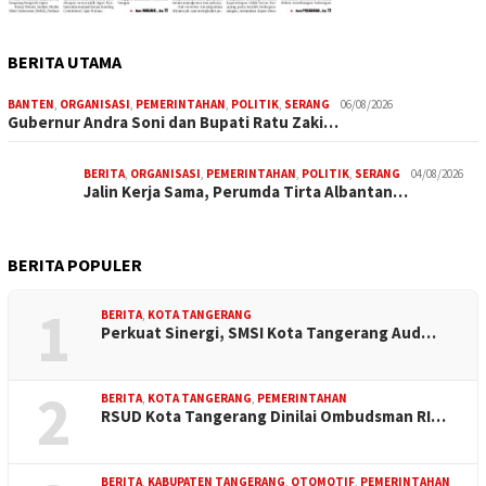
BERITA UTAMA
BANTEN
,
ORGANISASI
,
PEMERINTAHAN
,
POLITIK
,
SERANG
06/08/2026
Gubernur Andra Soni dan Bupati Ratu Zaki…
BERITA
,
ORGANISASI
,
PEMERINTAHAN
,
POLITIK
,
SERANG
04/08/2026
Jalin Kerja Sama, Perumda Tirta Albantan…
BERITA POPULER
1
BERITA
,
KOTA TANGERANG
Perkuat Sinergi, SMSI Kota Tangerang Aud…
2
BERITA
,
KOTA TANGERANG
,
PEMERINTAHAN
RSUD Kota Tangerang Dinilai Ombudsman RI…
BERITA
,
KABUPATEN TANGERANG
,
OTOMOTIF
,
PEMERINTAHAN