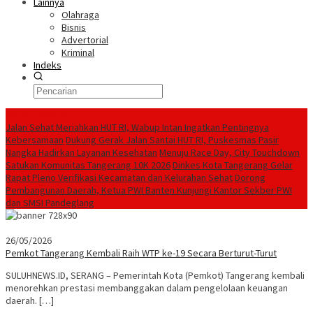
Lainnya
Olahraga
Bisnis
Advertorial
Kriminal
Indeks
Konten Spesial
Jalan Sehat Meriahkan HUT RI, Wabup Intan Ingatkan Pentingnya
Kebersamaan
Dukung Gerak Jalan Santai HUT RI, Puskesmas Pasir
Nangka Hadirkan Layanan Kesehatan
Menuju Race Day, City Touchdown
Satukan Komunitas Tangerang 10K 2026
Dinkes Kota Tangerang Gelar
Rapat Pleno Verifikasi Kecamatan dan Kelurahan Sehat
Dorong
Pembangunan Daerah, Ketua PWI Banten Kunjungi Kantor Sekber PWI
dan SMSI Pandeglang
26/05/2026
Pemkot Tangerang Kembali Raih WTP ke-19 Secara Berturut-Turut
SULUHNEWS.ID, SERANG – Pemerintah Kota (Pemkot) Tangerang kembali
menorehkan prestasi membanggakan dalam pengelolaan keuangan
daerah. […]