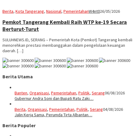
Berita
,
Kota Tangerang
,
Nasional
,
Pemerintahan
W4nt0
26/05/2026
Pemkot Tangerang Kembali Raih WTP ke-19 Secara
Berturut-Turut
SULUHNEWS.ID, SERANG – Pemerintah Kota (Pemkot) Tangerang kembali
menorehkan prestasi membanggakan dalam pengelolaan keuangan
daerah. […]
Berita Utama
Banten
,
Organisasi
,
Pemerintahan
,
Politik
,
Serang
06/08/2026
Gubernur Andra Soni dan Bupati Ratu Zaki…
Berita
,
Organisasi
,
Pemerintahan
,
Politik
,
Serang
04/08/2026
Jalin Kerja Sama, Perumda Tirta Albantan…
Berita Populer