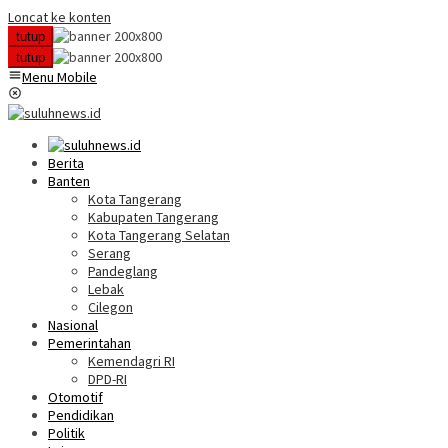
Loncat ke konten
tutup
tutup
Menu Mobile
Berita
Banten
Kota Tangerang
Kabupaten Tangerang
Kota Tangerang Selatan
Serang
Pandeglang
Lebak
Cilegon
Nasional
Pemerintahan
Kemendagri RI
DPD-RI
Otomotif
Pendidikan
Politik