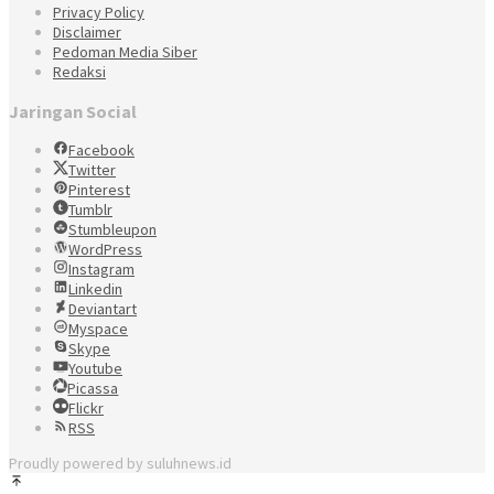
Privacy Policy
Disclaimer
Pedoman Media Siber
Redaksi
Jaringan Social
Facebook
Twitter
Pinterest
Tumblr
Stumbleupon
WordPress
Instagram
Linkedin
Deviantart
Myspace
Skype
Youtube
Picassa
Flickr
RSS
Proudly powered by suluhnews.id